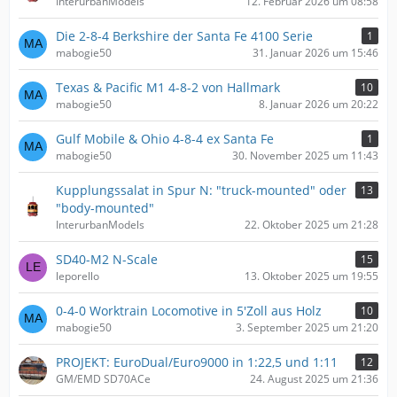
InterurbanModels
12. Februar 2026 um 08:58
Die 2-8-4 Berkshire der Santa Fe 4100 Serie
1
mabogie50
31. Januar 2026 um 15:46
Texas & Pacific M1 4-8-2 von Hallmark
10
mabogie50
8. Januar 2026 um 20:22
Gulf Mobile & Ohio 4-8-4 ex Santa Fe
1
mabogie50
30. November 2025 um 11:43
Kupplungssalat in Spur N: "truck-mounted" oder
13
"body-mounted"
InterurbanModels
22. Oktober 2025 um 21:28
SD40-M2 N-Scale
15
leporello
13. Oktober 2025 um 19:55
0-4-0 Worktrain Locomotive in 5'Zoll aus Holz
10
mabogie50
3. September 2025 um 21:20
PROJEKT: EuroDual/Euro9000 in 1:22,5 und 1:11
12
GM/EMD SD70ACe
24. August 2025 um 21:36