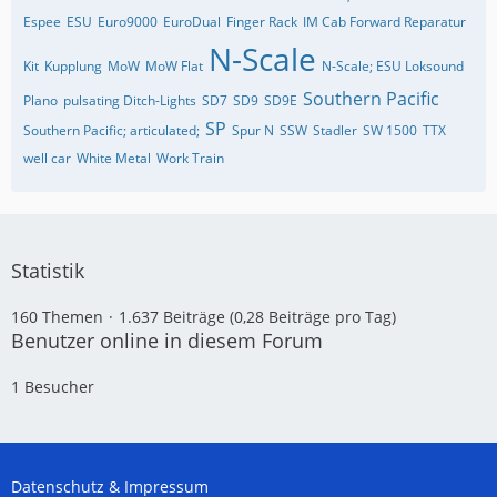
Espee
ESU
Euro9000
EuroDual
Finger Rack
IM Cab Forward Reparatur
N-Scale
Kit
Kupplung
MoW
MoW Flat
N-Scale; ESU Loksound
Southern Pacific
Plano
pulsating Ditch-Lights
SD7
SD9
SD9E
SP
Southern Pacific; articulated;
Spur N
SSW
Stadler
SW 1500
TTX
well car
White Metal
Work Train
Statistik
160 Themen
1.637 Beiträge (0,28 Beiträge pro Tag)
Benutzer online in diesem Forum
1 Besucher
Datenschutz & Impressum