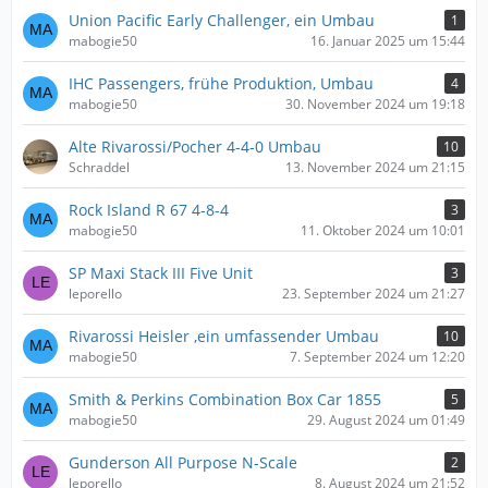
Union Pacific Early Challenger, ein Umbau
1
mabogie50
16. Januar 2025 um 15:44
IHC Passengers, frühe Produktion, Umbau
4
mabogie50
30. November 2024 um 19:18
Alte Rivarossi/Pocher 4-4-0 Umbau
10
Schraddel
13. November 2024 um 21:15
Rock Island R 67 4-8-4
3
mabogie50
11. Oktober 2024 um 10:01
SP Maxi Stack III Five Unit
3
leporello
23. September 2024 um 21:27
Rivarossi Heisler ,ein umfassender Umbau
10
mabogie50
7. September 2024 um 12:20
Smith & Perkins Combination Box Car 1855
5
mabogie50
29. August 2024 um 01:49
Gunderson All Purpose N-Scale
2
leporello
8. August 2024 um 21:52