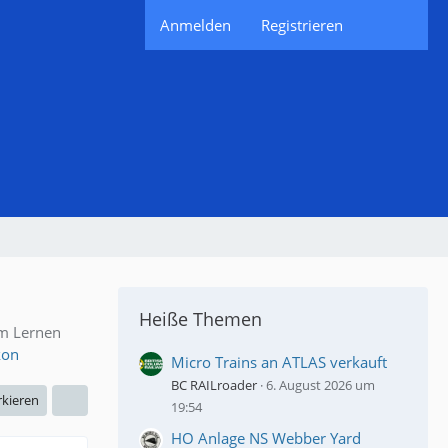
Anmelden
Registrieren
Heiße Themen
um Lernen
kon
Micro Trains an ATLAS verkauft
BC RAILroader
6. August 2026 um
rkieren
19:54
HO Anlage NS Webber Yard