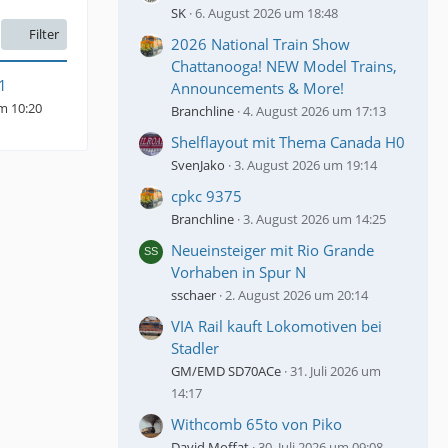
SK
6. August 2026 um 18:48
Filter
2026 National Train Show
Chattanooga! NEW Model Trains,
1
Announcements & More!
um 10:20
Branchline
4. August 2026 um 17:13
Shelflayout mit Thema Canada H0
SvenJako
3. August 2026 um 19:14
cpkc 9375
Branchline
3. August 2026 um 14:25
Neueinsteiger mit Rio Grande
Vorhaben in Spur N
sschaer
2. August 2026 um 20:14
VIA Rail kauft Lokomotiven bei
Stadler
GM/EMD SD70ACe
31. Juli 2026 um
14:17
Withcomb 65to von Piko
David Moffat
30. Juli 2026 um 09:08