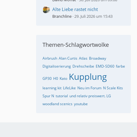
Alte Liebe rastet nicht
Branchline
29. Juli 2026 um 15:43
Themen-Schlagwortwolke
Airbrush
Alan Curtis
Atlas
Broadway
Digitaliserierung
Drehscheibe
EMD-SD60
farbe
Kupplung
GP30
H0
Kato
learning kit
LifeLike
Neu im Forum
N Scale Kits
Spur N
tutorial
und relativ preiswert. LG
woodland scenics
youtube