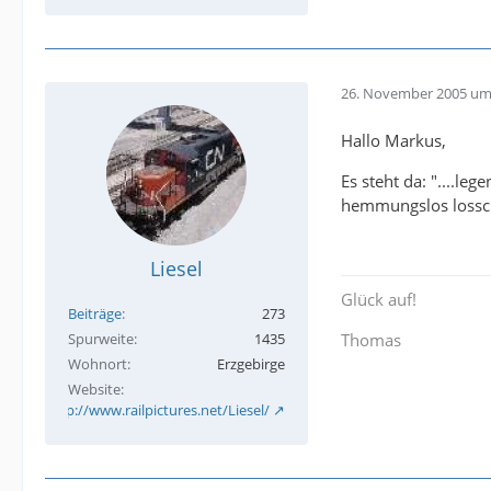
26. November 2005 um
Hallo Markus,
Es steht da: "....le
hemmungslos lossc
Liesel
Glück auf!
Beiträge
273
Spurweite
1435
Thomas
Wohnort
Erzgebirge
Website
http://www.railpictures.net/Liesel/