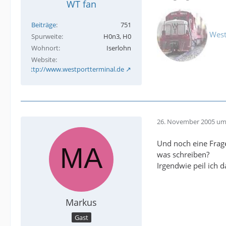
WT fan
Beiträge
751
West
Spurweite
H0n3, H0
Wohnort
Iserlohn
Website
http://www.westportterminal.de
26. November 2005 um
Und noch eine Frag
was schreiben?
Irgendwie peil ich d
Markus
Gast