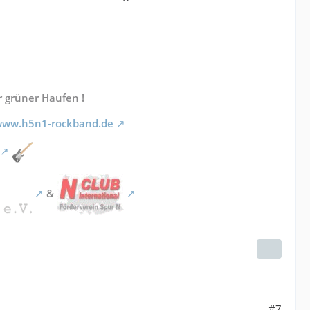
r grüner Haufen !
/www.h5n1-rockband.de
&
#7