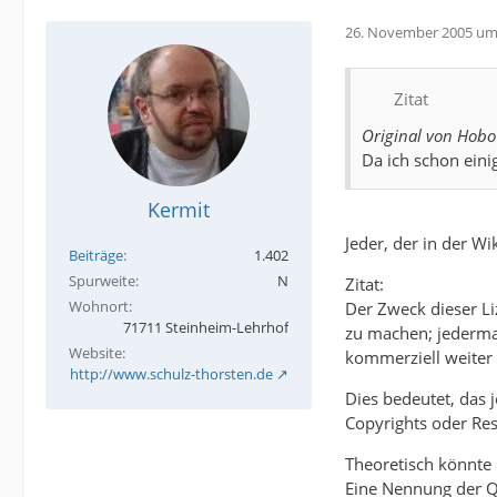
26. November 2005 um
Zitat
Original von Hobo
Da ich schon eini
Kermit
Jeder, der in der Wi
Beiträge
1.402
Spurweite
N
Zitat:
Wohnort
Der Zweck dieser Li
71711 Steinheim-Lehrhof
zu machen; jederman
Website
kommerziell weiter 
http://www.schulz-thorsten.de
Dies bedeutet, das j
Copyrights oder Res
Theoretisch könnte 
Eine Nennung der Qu