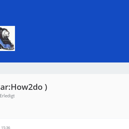
war:How2do )
Erledigt
 15:36