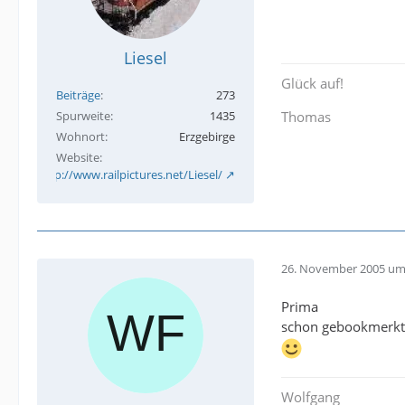
Liesel
Glück auf!
Beiträge
273
Spurweite
1435
Thomas
Wohnort
Erzgebirge
Website
http://www.railpictures.net/Liesel/
26. November 2005 um
Prima
schon gebookmerkt
Wolfgang