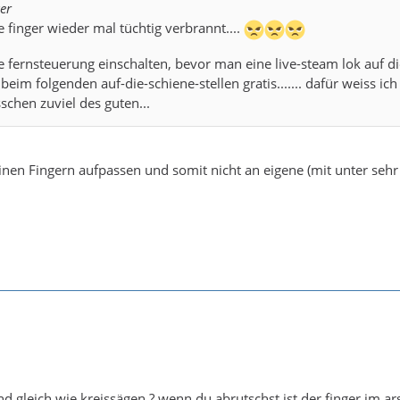
er
finger wieder mal tüchtig verbrannt....
e fernsteuerung einschalten, bevor man eine live-steam lok auf die 
eim folgenden auf-die-schiene-stellen gratis....... dafür weiss ich j
schen zuviel des guten...
einen Fingern aufpassen und somit nicht an eigene (mit unter sehr
d gleich wie kreissägen ? wenn du abrutschst ist der finger im arsc