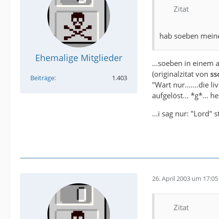
Zitat
hab soeben meine 
Ehemalige Mitglieder
...soeben in einem 
(originalzitat von
ss
Beiträge
1.403
"Wart nur.......die 
aufgelöst... *g*... h
...i sag nur: "Lord" s
26. April 2003 um 17:05
Zitat