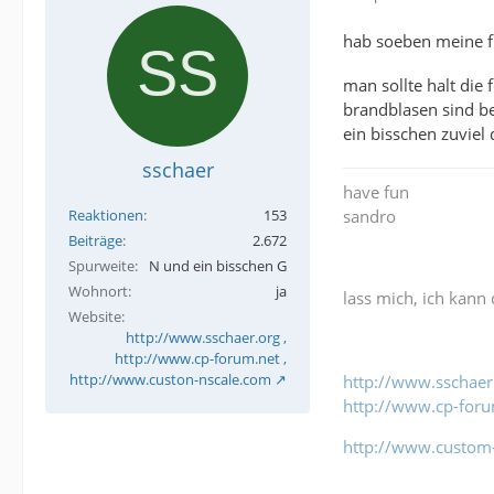
hab soeben meine fi
man sollte halt die 
brandblasen sind bei
ein bisschen zuviel 
sschaer
have fun
sandro
Reaktionen
153
Beiträge
2.672
Spurweite
N und ein bisschen G
Wohnort
ja
lass mich, ich kann 
Website
http://www.sschaer.org ,
http://www.cp-forum.net ,
http://www.custon-nscale.com
http://www.sschaer
http://www.cp-foru
http://www.custom