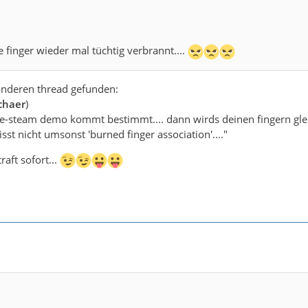
finger wieder mal tüchtig verbrannt....
anderen thread gefunden:
chaer
)
live-steam demo kommt bestimmt.... dann wirds deinen fingern glei
eisst nicht umsonst 'burned finger association'...."
traft sofort...