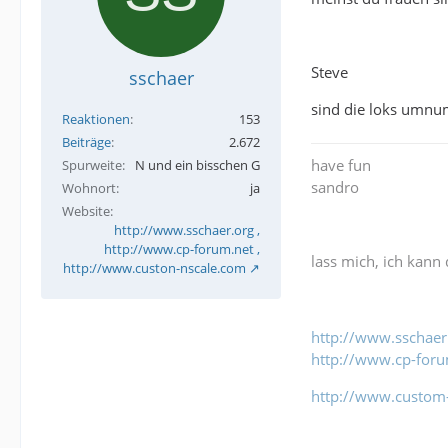
Steve
sschaer
sind die loks umnum
Reaktionen
153
Beiträge
2.672
have fun
Spurweite
N und ein bisschen G
sandro
Wohnort
ja
Website
http://www.sschaer.org ,
http://www.cp-forum.net ,
lass mich, ich kann 
http://www.custon-nscale.com
http://www.sschaer
http://www.cp-foru
http://www.custom