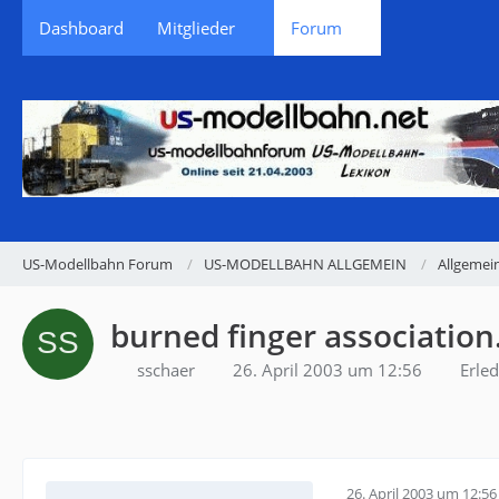
Dashboard
Mitglieder
Forum
US-Modellbahn Forum
US-MODELLBAHN ALLGEMEIN
Allgemei
burned finger association.
sschaer
26. April 2003 um 12:56
Erled
26. April 2003 um 12:56