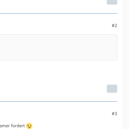
#2
#3
eamer fordert