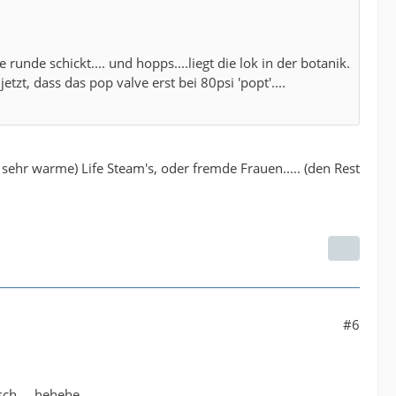
runde schickt.... und hopps....liegt die lok in der botanik.
etzt, dass das pop valve erst bei 80psi 'popt'....
 sehr warme) Life Steam's, oder fremde Frauen..... (den Rest
#6
h.... hehehe.....