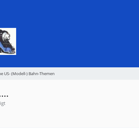
ne US- (Modell-) Bahn-Themen
...
igt