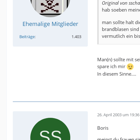
Original von sscha
hab soeben meine 
man sollte halt di
Ehemalige Mitglieder
brandblasen sind b
vermutlich ein bis
Beiträge
1.403
Man(n) sollte mit s
spare ich mir
In diesem Sinne....
26. April 2003 um 19:36
Boris
meinst du frauen sin