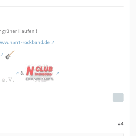
r grüner Haufen !
/www.h5n1-rockband.de
&
#4