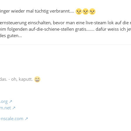
nger wieder mal tüchtig verbrannt....
fernsteuerung einschalten, bevor man eine live-steam lok auf die ru
m folgenden auf-die-schiene-stellen gratis....... dafür weiss ich jet
des guten...
das. - oh, kaputt.
.org
m.net
-nscale.com