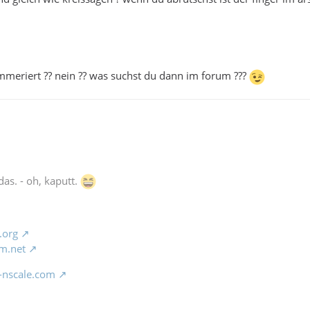
meriert ?? nein ?? was suchst du dann im forum ???
das. - oh, kaputt.
.org
m.net
-nscale.com