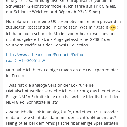
eine grosse Sammlung diverser europäischer (vor allem
Schweizer) Gleichstrommodelle. Ich fahre auf Trix C-Gleis,
nur Schlanke Weichen und Bögen ab R3 (515mm).
Nun plane ich mir eine US Lokomotive mit einem passenden
zuzulegen. (passend soll hier heissen: Was mir gefällt
)
Ich habe auch schon ein Modell von Athearn, welches noch
nicht ausgeliefert ist, ins Auge gefasst, eine GP38-2 der
Southern Pacific aus der Genesis Collection.
http://www.athearn.com/Products/Defau…
rodID=ATHG40515
Nun habe ich hierzu einige Fragen an die US Experten hier
im Forum:
- Was hat die analoge Version der Lok für eine
Digitalschnittstelle? Verstehe ich das richtig das hier eine 8-
Polige NMRA Schnittstelle drin ist, welche identisch mit der
NEM 8-Pol Schnittstelle ist?
- Wenn ich die Lok in analog kaufe, und einen ESU Decoder
einbaue, wie sieht das dann mit den Lichtfunktionen aus?
Hier gibt es bei dem Amis ja scheinbar einige Spezialitäten