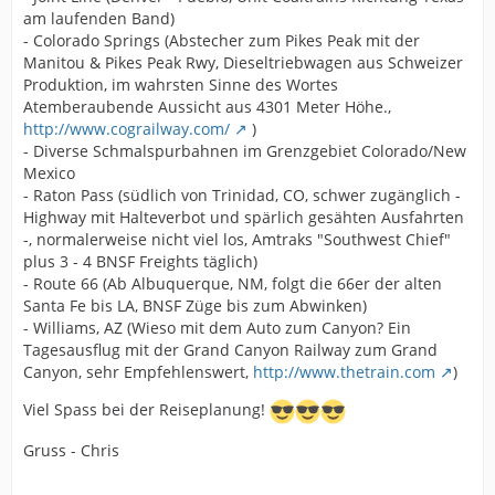
am laufenden Band)
- Colorado Springs (Abstecher zum Pikes Peak mit der
Manitou & Pikes Peak Rwy, Dieseltriebwagen aus Schweizer
Produktion, im wahrsten Sinne des Wortes
Atemberaubende Aussicht aus 4301 Meter Höhe.,
http://www.cograilway.com/
)
- Diverse Schmalspurbahnen im Grenzgebiet Colorado/New
Mexico
- Raton Pass (südlich von Trinidad, CO, schwer zugänglich -
Highway mit Halteverbot und spärlich gesähten Ausfahrten
-, normalerweise nicht viel los, Amtraks "Southwest Chief"
plus 3 - 4 BNSF Freights täglich)
- Route 66 (Ab Albuquerque, NM, folgt die 66er der alten
Santa Fe bis LA, BNSF Züge bis zum Abwinken)
- Williams, AZ (Wieso mit dem Auto zum Canyon? Ein
Tagesausflug mit der Grand Canyon Railway zum Grand
Canyon, sehr Empfehlenswert,
http://www.thetrain.com
)
Viel Spass bei der Reiseplanung!
Gruss - Chris