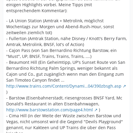
einigen Highlights vorbei. Meine Tipps (mit
entsprechendem Kommentar):
- LA Union Station (Amtrak + Metrolink, möglichst
Wochentags zur Morgen und Abend-Rush-Hour, sonst
zeitweilen ziemlich tot)
- Fullerton (Amtrak Station, nähe Disney / Knott's Berry Farm,
Amtrak, Metrolink, BNSF, lot's of Action)
- Cajon Pass (von San Bernardino Richtung Barstow, ein
"Must", UP, BNSF, Trains, Trains, Trains, ....)
- Beaumont Hill (Ein Geheimtipp, UP's Sunset Route von San
Bernardino Richtung Palm Springs, weniger bekannt als
Cajon und Co., gut zugänglich wenn man den Eingang zum
San Timoteo Canyon findet ...
http://www.trains.com/Content/Dynami…04/390zbsgh.asp
)
- Barstow (Eisenbahnerstadt, riesengrosses BNSF Yard, Mc
Donald's Restaurant in alten Eisenbahnwagen,
http://www.barstowstation.com/page4.html
)
- Cima Hill (in der Weite der Wüste zwischen Barstow und
Vegas, nicht umsonst wird die Gegend "Devils Playground"
genannt, nur Kakteen und UP Trains die über den Pass