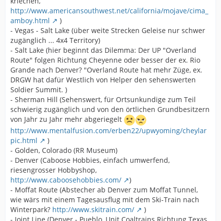
kriechen,
http://www.americansouthwest.net/california/mojave/cima_
amboy.html
)
- Vegas - Salt Lake (über weite Strecken Geleise nur schwer
zugänglich ... 4x4 Territory)
- Salt Lake (hier beginnt das Dilemma: Der UP "Overland
Route" folgen Richtung Cheyenne oder besser der ex. Rio
Grande nach Denver? "Overland Route hat mehr Züge, ex.
DRGW hat dafür Westlich von Helper den sehenswerten
Soldier Summit. )
- Sherman Hill (Sehenswert, für Ortsunkundige zum Teil
schwierig zugänglich und von den örtlichen Grundbesitzern
von Jahr zu Jahr mehr abgeriegelt
http://www.mentalfusion.com/erben22/upwyoming/cheylar
pic.html
)
- Golden, Colorado (RR Museum)
- Denver (Caboose Hobbies, einfach umwerfend,
riesengrosser Hobbyshop,
http://www.caboosehobbies.com/
)
- Moffat Route (Abstecher ab Denver zum Moffat Tunnel,
wie wärs mit einem Tagesausflug mit dem Ski-Train nach
Winterpark?
http://www.skitrain.com/
)
- Joint Line (Denver - Pueblo, Unit Coaltrains Richtung Texas