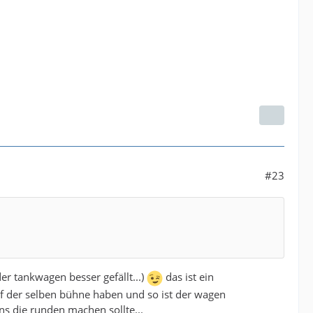
#23
er tankwagen besser gefällt...)
das ist ein
uf der selben bühne haben und so ist der wagen
ns die runden machen sollte...