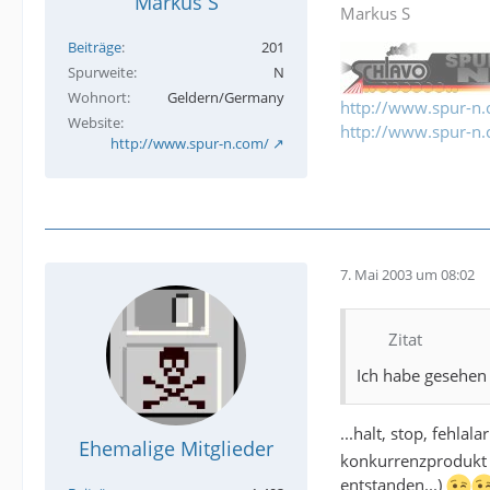
Markus S
Markus S
Beiträge
201
Spurweite
N
Wohnort
Geldern/Germany
http://www.spur-n
Website
http://www.spur-n.
http://www.spur-n.com/
7. Mai 2003 um 08:02
Zitat
Ich habe gesehen 
...halt, stop, fehlal
Ehemalige Mitglieder
konkurrenzprodukt (
entstanden...)