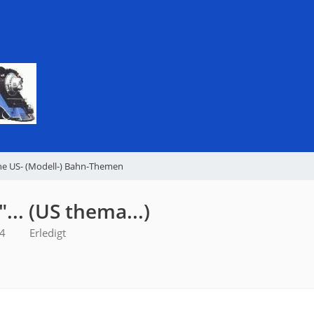
ne US- (Modell-) Bahn-Themen
"... (US thema...)
24
Erledigt