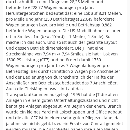
durchschnittlich eine Länge von 28,25 Meilen und
beförderte 6228,77 Wagenladungen pro Jahr.
Heruntergebrochen bedeutet das: eine Lok auf 8,21 Meilen,
pro Meile und Jahr (250 Betriebstage) 220,49 beförderte
Wagenladungen bzw. pro Meile und Betriebstag 0,882
beförderte Wagenladungen. Die US-Modellbahner rechnen
oft in Smiles , 1m (bzw. 1Yard) = 1 Meile (=1 Smile). So
mache ich das auch. Und so ist auch der gesamte Layout
und dessen Betrieb dimensioniert. Die JT hat eine
Streckenlänge von 7,94 m -> 7,94 Smiles, sie hat 1 Lok von
1500 PS Leistung (CF7) und befördert damit 1750
Wagenladungen pro Jahr bzw. 7 Wagenladungen pro
Betriebstag. Bei durchschnittlich 2 Wagen pro Anschließer
und der Bedienung von durchschnittlich der Hälfte der
Anschließer pro Betriebstag bedeudet das 7 Anschließer.
Auch die Gleislängen usw. sind auf das
Transportaufkommen ausgelegt. 1995 hat die JT die alten
Anlagen in einem guten Unterhaltungszustand und nicht
benötigte Anlagen abgebaut. Am Beginn der ehem. Branch
wurde ein kleines Yard mit Lokschuppen und Office gebaut
und die alte CF7 ist in einem sehr guten Pflegezustand, da
ja ohne sie nichts geht, bzw. ein Ersatz von Conrail gemietet
werden müsste. Die Anschließer haben ihre alten Bauten