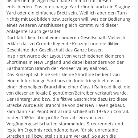
als bei dem jetzigen Plan habe ich mich für diesen
entschieden. Das Interchange Yard könnte auch ein Staging
Yard oder ein einfaches Brett sein. Weil ich aber den Turn
richtig mit Lok bilden bzw. zerlegen will, was der Bedienung
eines weiteren Anschlusses gleich kommt, wird dieser
Anlagenteil auch gestaltet.
Dort fährt kein Local einer anderen Gesellschaft. Vielleicht
erklärt das zu Grunde liegende Konzept und die fiktive
Geschichte der Gesellschaft das Ganze besser.
Inspiriert wurde der Layout von verschiedenen kleineren
Shortlines in New England und dabei besonders von der
Easthampton Branch der Pioneer Valley Railroad.
Das Konzept ist: Eine sehr kleine Shortline bedient von
einem Interchange Yard aus ein Industriegebiet das an
einer ehemaligen Branchline einer Class I Railroad liegt, die
von dieser an lokale Eigentümer/Betreiber verkauft wurde.
Der Hintergrund bzw. die fiktive Geschichte dazu ist: diese
Strecke wurde als Branchline von der New Haven gebaut,
kam dann zur PennCentral und schließlich 1976 zu Conrail.
In den 1980er überprüfte Conrail sein von den
Vorgängergesellschaften stammendes Streckennetz und
legte im Ergebnis redundante bzw. für sie unrentable
Strecken still bzw. stellt sie zum Verkauf. So auch die