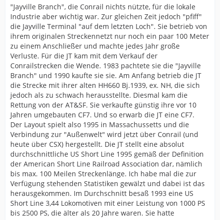
"Jayville Branch", die Conrail nichts nützte, für die lokale
Industrie aber wichtig war. Zur gleichen Zeit jedoch "pfiff"
die Jayville Terminal "auf dem letzten Loch". Sie betrieb von
ihrem originalen Streckennetzt nur noch ein paar 100 Meter
zu einem Anschließer und machte jedes Jahr große
Verluste. Für die JT kam mit dem Verkauf der
Conrailstrecken die Wende. 1983 pachtete sie die "Jayville
Branch" und 1990 kaufte sie sie. Am Anfang betrieb die JT
die Strecke mit ihrer alten HH660 Bj.1939, ex. NH, die sich
jedoch als zu schwach herausstellte. Diesmal kam die
Rettung von der AT&SF. Sie verkaufte günstig ihre vor 10
Jahren umgebauten CF7. Und so erwarb die JT eine CF7.
Der Layout spielt also 1995 in Massachussetts und die
Verbindung zur "Außenwelt" wird jetzt über Conrail (und
heute über CSX) hergestellt. Die JT stellt eine absolut
durchschnittliche US Short Line 1995 gemäß der Definition
der American Short Line Railroad Association dar, nämlich
bis max. 100 Meilen Streckenlänge. Ich habe mal die zur
Verfügung stehenden Statistiken gewälzt und dabei ist das
herausgekommen. Im Durchschnitt besaß 1993 eine US
Short Line 3,44 Lokomotiven mit einer Leistung von 1000 PS
bis 2500 PS, die älter als 20 Jahre waren. Sie hatte