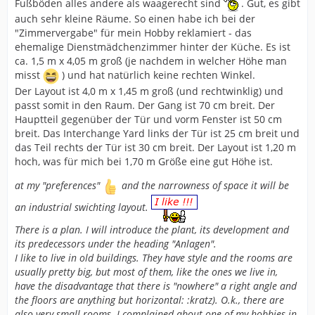
Fußböden alles andere als waagerecht sind
. Gut, es gibt
auch sehr kleine Räume. So einen habe ich bei der
"Zimmervergabe" für mein Hobby reklamiert - das
ehemalige Dienstmädchenzimmer hinter der Küche. Es ist
ca. 1,5 m x 4,05 m groß (je nachdem in welcher Höhe man
misst
) und hat natürlich keine rechten Winkel.
Der Layout ist 4,0 m x 1,45 m groß (und rechtwinklig) und
passt somit in den Raum. Der Gang ist 70 cm breit. Der
Hauptteil gegenüber der Tür und vorm Fenster ist 50 cm
breit. Das Interchange Yard links der Tür ist 25 cm breit und
das Teil rechts der Tür ist 30 cm breit. Der Layout ist 1,20 m
hoch, was für mich bei 1,70 m Größe eine gut Höhe ist.
at my "preferences"
and the narrowness of space it will be
an industrial swichting layout.
There is a plan. I will introduce the plant, its development and
its predecessors under the heading "Anlagen".
I like to live in old buildings. They have style and the rooms are
usually pretty big, but most of them, like the ones we live in,
have the disadvantage that there is "nowhere" a right angle and
the floors are anything but horizontal: :kratz). O.k., there are
also very small rooms. I complained about one of my hobbies in