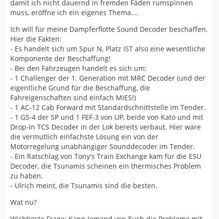
damit ich nicht dauernd in fremden Fäden rumspinnen
muss, eröffne ich ein eigenes Thema....
Ich will für meine Dampferflotte Sound Decoder beschaffen.
Hier die Fakten:
- Es handelt sich um Spur N, Platz IST also eine wesentliche
Komponente der Beschaffung!
- Bei den Fahrzeugen handelt es sich um:
- 1 Challenger der 1. Generation mit MRC Decoder (und der
eigentliche Grund für die Beschaffung, die
Fahreigenschaften sind einfach MIES!)
- 1 AC-12 Cab Forward mit Standardschnittstelle im Tender.
- 1 GS-4 der SP und 1 FEF-3 von UP, beide von Kato und mit
Drop-In TCS Decoder in der Lok bereits verbaut. Hier wäre
die vermutlich einfachste Lösung ein von der
Motorregelung unabhängiger Sounddecoder im Tender.
- Ein Ratschlag von Tony's Train Exchange kam für die ESU
Decoder, die Tsunamis scheinen ein thermisches Problem
zu haben.
- Ulrich meint, die Tsunamis sind die besten.
Wat nu?
Wichtigste Frage: Kann Jemand von Euch die Probleme mit