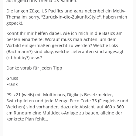
auch gleich ins Thema US-Bahnen.
Die langen Züge, US Pacifics und ganz nebenbei ein Motiv-
Thema im, sorry, "Zurück-in-die-Zukunft-Style", haben mich
gepackt.
Könnt Ihr mir helfen dabei, wie ich mich in die Basics am
besten einarbeite: Worauf muss man achten, um dem
Vorbild einigermaßen gerecht zu werden? Welche Loks
(Bachmann?) sind okay, welche Lieferanten sind angesagt
(rd-hobby?) usw.?
Danke vorab für jeden Tipp
Gruss
Frank
PS: z21 (weiß) mit Multimaus, Digikejs Besetzmelder,
Switchpiloten und jede Menge Peco Code 75 (Flexgleise und
Weichen) sind vorhanden, dazu die Absicht, auf 460 x 360
cm Rundum eine Multideck-Anlage zu bauen, alleine der
konkrete Plan fehlt...