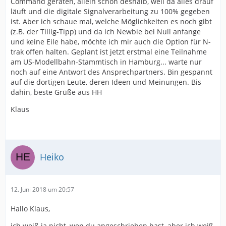
Command geraten, allein schon deshalb, weil da alles drauf
läuft und die digitale Signalverarbeitung zu 100% gegeben
ist. Aber ich schaue mal, welche Möglichkeiten es noch gibt
(z.B. der Tillig-Tipp) und da ich Newbie bei Null anfange
und keine Eile habe, möchte ich mir auch die Option für N-
trak offen halten. Geplant ist jetzt erstmal eine Teilnahme
am US-Modellbahn-Stammtisch in Hamburg... warte nur
noch auf eine Antwort des Ansprechpartners. Bin gespannt
auf die dortigen Leute, deren Ideen und Meinungen. Bis
dahin, beste Grüße aus HH
Klaus
Heiko
12. Juni 2018 um 20:57
Hallo Klaus,
ich weiß ja nicht, wen du angeschrieben hast, aber ich weiß,