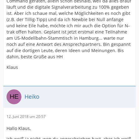
Command geraten, allein schon deshalb, weil da alles drauf
läuft und die digitale Signalverarbeitung zu 100% gegeben
ist. Aber ich schaue mal, welche Möglichkeiten es noch gibt
(z.B. der Tillig-Tipp) und da ich Newbie bei Null anfange
und keine Eile habe, möchte ich mir auch die Option für N-
trak offen halten. Geplant ist jetzt erstmal eine Teilnahme
am US-Modellbahn-Stammtisch in Hamburg... warte nur
noch auf eine Antwort des Ansprechpartners. Bin gespannt
auf die dortigen Leute, deren Ideen und Meinungen. Bis
dahin, beste Grüße aus HH
Klaus
Heiko
12. Juni 2018 um 20:57
Hallo Klaus,
ich weiß ja nicht, wen du angeschrieben hast, aber ich weiß,