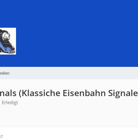
edien
gnals (Klassiche Eisenbahn Signale
Erledigt
57