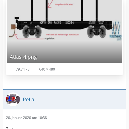
Atlas-4.png
79,74 kB
640 × 480
PeLa
20. Januar 2020 um 10:38
Tag