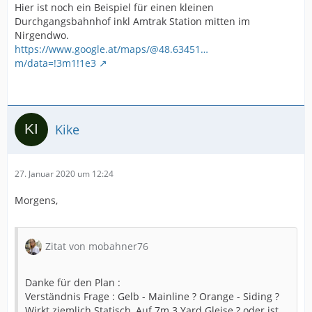
Hier ist noch ein Beispiel für einen kleinen
Durchgangsbahnhof inkl Amtrak Station mitten im
Nirgendwo.
https://www.google.at/maps/@48.63451…
m/data=!3m1!1e3
Kike
27. Januar 2020 um 12:24
Morgens,
Zitat von mobahner76
Danke für den Plan :
Verständnis Frage : Gelb - Mainline ? Orange - Siding ?
Wirkt ziemlich Statisch, Auf 7m 3 Yard Gleise ? oder ist