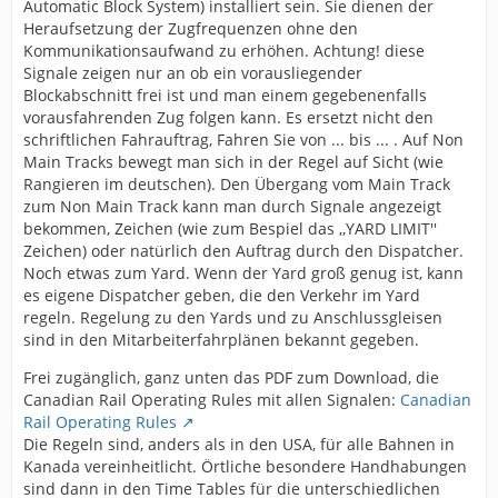
Automatic Block System) installiert sein. Sie dienen der
Heraufsetzung der Zugfrequenzen ohne den
Kommunikationsaufwand zu erhöhen. Achtung! diese
Signale zeigen nur an ob ein vorausliegender
Blockabschnitt frei ist und man einem gegebenenfalls
vorausfahrenden Zug folgen kann. Es ersetzt nicht den
schriftlichen Fahrauftrag, Fahren Sie von ... bis ... . Auf Non
Main Tracks bewegt man sich in der Regel auf Sicht (wie
Rangieren im deutschen). Den Übergang vom Main Track
zum Non Main Track kann man durch Signale angezeigt
bekommen, Zeichen (wie zum Bespiel das ,,YARD LIMIT''
Zeichen) oder natürlich den Auftrag durch den Dispatcher.
Noch etwas zum Yard. Wenn der Yard groß genug ist, kann
es eigene Dispatcher geben, die den Verkehr im Yard
regeln. Regelung zu den Yards und zu Anschlussgleisen
sind in den Mitarbeiterfahrplänen bekannt gegeben.
Frei zugänglich, ganz unten das PDF zum Download, die
Canadian Rail Operating Rules mit allen Signalen:
Canadian
Rail Operating Rules
Die Regeln sind, anders als in den USA, für alle Bahnen in
Kanada vereinheitlicht. Örtliche besondere Handhabungen
sind dann in den Time Tables für die unterschiedlichen