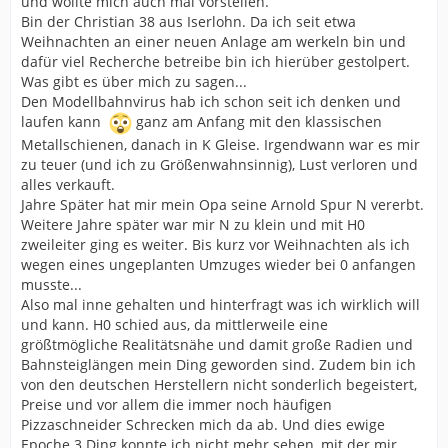
und wollte mich auch mal vorstellen.
Bin der Christian 38 aus Iserlohn. Da ich seit etwa
Weihnachten an einer neuen Anlage am werkeln bin und
dafür viel Recherche betreibe bin ich hierüber gestolpert.
Was gibt es über mich zu sagen...
Den Modellbahnvirus hab ich schon seit ich denken und
laufen kann
ganz am Anfang mit den klassischen
Metallschienen, danach in K Gleise. Irgendwann war es mir
zu teuer (und ich zu Größenwahnsinnig), Lust verloren und
alles verkauft.
Jahre Später hat mir mein Opa seine Arnold Spur N vererbt.
Weitere Jahre später war mir N zu klein und mit H0
zweileiter ging es weiter. Bis kurz vor Weihnachten als ich
wegen eines ungeplanten Umzuges wieder bei 0 anfangen
musste...
Also mal inne gehalten und hinterfragt was ich wirklich will
und kann. H0 schied aus, da mittlerweile eine
größtmögliche Realitätsnähe und damit große Radien und
Bahnsteiglängen mein Ding geworden sind. Zudem bin ich
von den deutschen Herstellern nicht sonderlich begeistert,
Preise und vor allem die immer noch häufigen
Pizzaschneider Schrecken mich da ab. Und dies ewige
Epoche 3 Ding konnte ich nicht mehr sehen, mit der mir