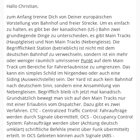
Hallo Christian,
zum Anfang trenne Dich von Deiner europäischen
Vorstellung von Bahnhof und freier Strecke. Um es einfach
zu halten, es gibt bei der kanadischen (US-) Bahn zwei
grundlegende Dinge zu unterscheiden, es gibt Main Tracks
(Hauptgleise) und Non Main Tracks (Nebengleise). Die
Begrifflichkeit Station (betrieblich) ist nicht mit dem
deutschen Bahnhof zu verwechseln, sondern ist ein mehr
oder weniger räumlich umrissener
Punkt
auf dem Main
Track um Bereiche für Fahrerlaubnisse zu umgrenzen. Das
kann ein simples Schild im Nirgendwo oder auch eine
Siding (Ausweichstelle) sein. Der Yard ist auch kein Bahnhof
nach deutschem Sinn, sondern eine Ansammlung von
Nebengleisen. Begrifflich bleib ich jetzt mal kanadisch.
Grundsätzlich bewegt man sich auf den Main Tracks nur
mit einer Erlaubnis vom Dispatcher. Dazu gibt es zwei
Verfahren. CTC - Centralized Traffic Control: Fahraufträge
werden durch Signale übermittelt. OCS - Occupancy Control
System: Fahraufträge werden über (Achtung deutsch
umklärt) schriftliche Befehle (meist über Funk übermittelt)
erteilt. In OCS Gebieten können auch Signale (ABS -