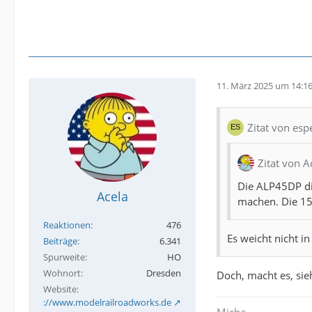
11. März 2025 um 14:1
Zitat von esp
Zitat von A
Die ALP45DP die
Acela
machen. Die 15 
Reaktionen
476
Es weicht nicht i
Beiträge
6.341
Spurweite
HO
Wohnort
Dresden
Doch, macht es, sie
Website
http://www.modelrailroadworks.de