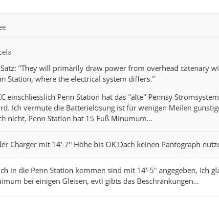
ee
cela
 Satz: "They will primarily draw power from overhead catenary wi
 Station, where the electrical system differs."
EC einschliesslich Penn Station hat das "alte" Pennsy Stromsyst
rd. Ich vermute die Batterielösung ist für wenigen Meilen günst
ich nicht, Penn Station hat 15 Fuß Minumum...
er Charger mit 14'-7'' Höhe bis OK Dach keinen Pantograph nutz
h in die Penn Station kommen sind mit 14'-5" angegeben, ich gl
imum bei einigen Gleisen, evtl gibts das Beschränkungen...