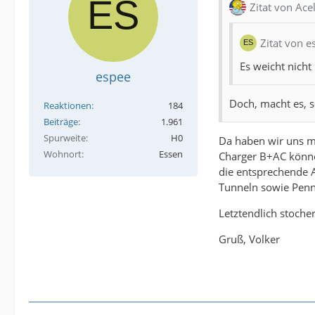
Zitat von Ace
Zitat von e
Es weicht nicht
espee
Doch, macht es, s
Reaktionen
184
Beiträge
1.961
Spurweite
H0
Da haben wir uns mi
Wohnort
Essen
Charger B+AC könne 
die entsprechende A
Tunneln sowie Penn 
Letztendlich stoche
Gruß, Volker