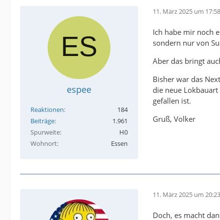
11. März 2025 um 17:5
Ich habe mir noch e
sondern nur von Sun
Aber das bringt auch
Bisher war das Nex
espee
die neue Lokbauart 
gefallen ist.
Reaktionen
184
Gruß, Volker
Beiträge
1.961
Spurweite
H0
Wohnort
Essen
11. März 2025 um 20:2
Doch, es macht dan