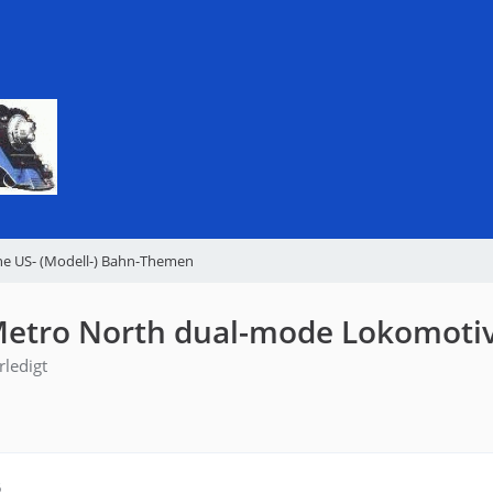
ne US- (Modell-) Bahn-Themen
Metro North dual-mode Lokomoti
rledigt
6