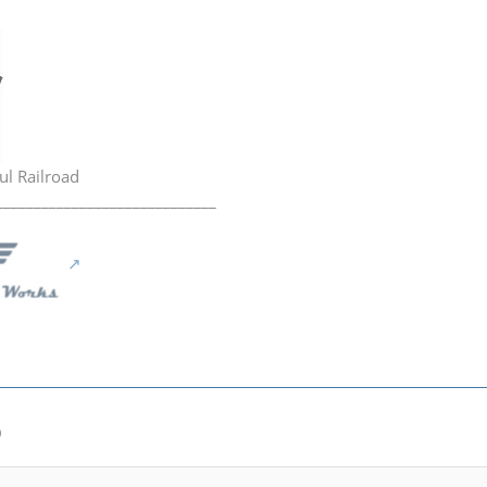
ul Railroad
_____________________________
0