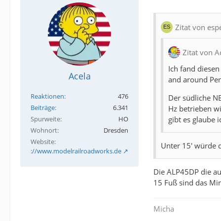
Zitat von esp
Zitat von A
Ich fand diesen
Acela
and around Penn
Reaktionen
476
Der südliche N
Beiträge
6.341
Hz betrieben wi
gibt es glaube 
Spurweite
HO
Wohnort
Dresden
Website
Unter 15' würde d
http://www.modelrailroadworks.de
Die ALP45DP die auc
15 Fuß sind das Min
Micha