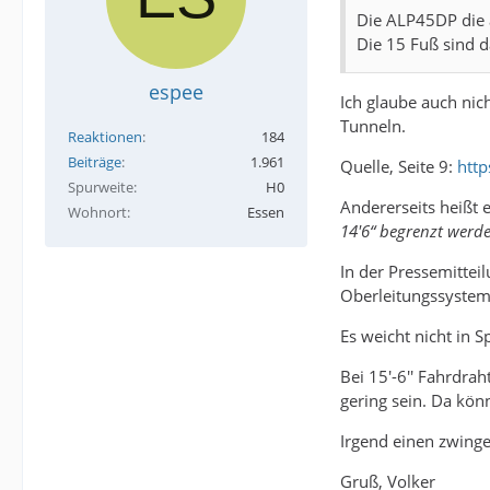
Die ALP45DP die a
Die 15 Fuß sind d
espee
Ich glaube auch nic
Tunneln.
Reaktionen
184
Beiträge
1.961
Quelle, Seite 9:
http
Spurweite
H0
Andererseits heißt 
Wohnort
Essen
14'6“ begrenzt werd
In der Pressemittei
Oberleitungssystem
Es weicht nicht in 
Bei 15'-6'' Fahrdra
gering sein. Da kön
Irgend einen zwing
Gruß, Volker