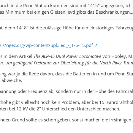
uch in die Penn Station kommen sind mit 14'-5" angegeben, ich 
as Minimum bei einigen Gleisen, evtl gibts das Beschränkungen..
ht, denn 14'-8'' ist die zulässige Höhe für ein einstöckiges Fahrz
s://ngec.org/wp-content/upl…ed_-_1-6-15.pdf
es in dem Artikel
The ALP-45 Dual Power Locomotive
von Hooley, Ma
en, um genügend Freiraum zur Oberleitung für die North River Tun
lung war ja die Rede davon, dass die Batterien in und um Penn St
 abweiche.
Spannung oder Frequenz ab, sondern nur in der Höhe des Fahrdrah
hthöhe gibt vielleicht noch kein Problem, aber bei 15' Fahrdrahthö
nten bei 12 kV die 2'' Unterschied den Unterschied machen.
enden Grund sollte es schon geben, sonst machen die irrsinnigen