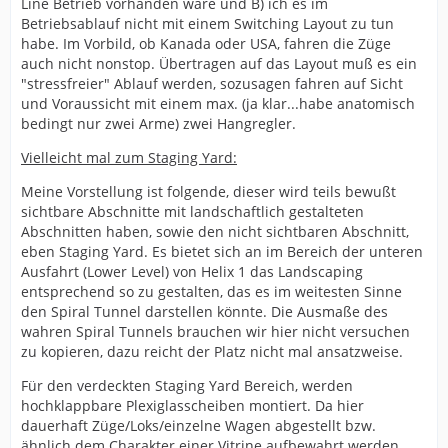
Line Betrieb vorhanden wäre und B) ich es im
Betriebsablauf nicht mit einem Switching Layout zu tun
habe. Im Vorbild, ob Kanada oder USA, fahren die Züge
auch nicht nonstop. Übertragen auf das Layout muß es ein
"stressfreier" Ablauf werden, sozusagen fahren auf Sicht
und Voraussicht mit einem max. (ja klar...habe anatomisch
bedingt nur zwei Arme) zwei Hangregler.
Vielleicht mal zum Staging Yard:
Meine Vorstellung ist folgende, dieser wird teils
bewußt
sichtbare Abschnitte mit landschaftlich gestalteten
Abschnitten haben, sowie den nicht sichtbaren Abschnitt,
eben Staging Yard. Es bietet sich an im Bereich der unteren
Ausfahrt (Lower Level) von Helix 1 das Landscaping
entsprechend so zu gestalten, das es im weitesten Sinne
den Spiral Tunnel darstellen könnte. Die Ausmaße des
wahren Spiral Tunnels brauchen wir hier nicht versuchen
zu kopieren, dazu reicht der Platz nicht mal ansatzweise.
Für den verdeckten Staging Yard Bereich, werden
hochklappbare Plexiglasscheiben montiert. Da hier
dauerhaft Züge/Loks/einzelne Wagen abgestellt bzw.
ähnlich dem Charakter einer Vitrine aufbewahrt werden