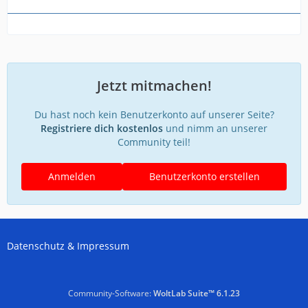
Jetzt mitmachen!
Du hast noch kein Benutzerkonto auf unserer Seite?
Registriere dich kostenlos
und nimm an unserer
Community teil!
Anmelden
Benutzerkonto erstellen
Datenschutz & Impressum
Community-Software:
WoltLab Suite™ 6.1.23