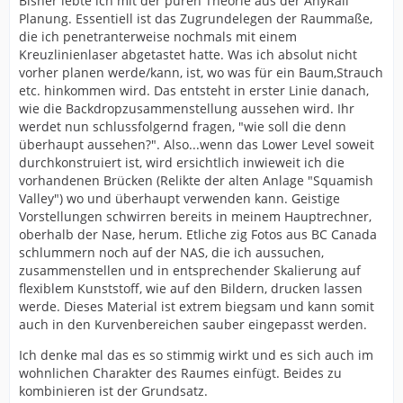
Bisher lebte ich mit der puren Theorie aus der AnyRail
Planung. Essentiell ist das Zugrundelegen der Raummaße,
die ich penetranterweise nochmals mit einem
Kreuzlinienlaser abgetastet hatte. Was ich absolut nicht
vorher planen werde/kann, ist, wo was für ein Baum,Strauch
etc. hinkommen wird. Das entsteht in erster Linie danach,
wie die Backdropzusammenstellung aussehen wird. Ihr
werdet nun schlussfolgernd fragen, "wie soll die denn
überhaupt aussehen?". Also...wenn das Lower Level soweit
durchkonstruiert ist, wird ersichtlich inwieweit ich die
vorhandenen Brücken (Relikte der alten Anlage "Squamish
Valley") wo und überhaupt verwenden kann. Geistige
Vorstellungen schwirren bereits in meinem Hauptrechner,
oberhalb der Nase, herum. Etliche zig Fotos aus BC Canada
schlummern noch auf der NAS, die ich aussuchen,
zusammenstellen und in entsprechender Skalierung auf
flexiblem Kunststoff, wie auf den Bildern, drucken lassen
werde. Dieses Material ist extrem biegsam und kann somit
auch in den Kurvenbereichen sauber eingepasst werden.
Ich denke mal das es so stimmig wirkt und es sich auch im
wohnlichen Charakter des Raumes einfügt. Beides zu
kombinieren ist der Grundsatz.