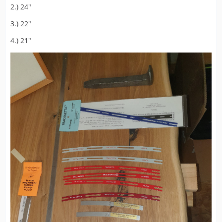
2.) 24"
3.) 22"
4.) 21"