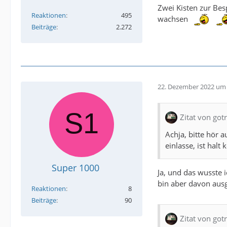
Zwei Kisten zur Be
Reaktionen
495
wachsen
Beiträge
2.272
22. Dezember 2022 um 
Zitat von gotr
Achja, bitte hör 
einlasse, ist halt
Super 1000
Ja, und das wusste 
bin aber davon ausge
Reaktionen
8
Beiträge
90
Zitat von gotr