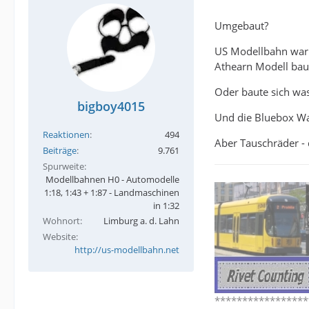
Umgebaut?
US Modellbahn war e
Athearn Modell baut
Oder baute sich was
bigboy4015
Und die Bluebox Wa
Reaktionen
494
Aber Tauschräder -
Beiträge
9.761
Spurweite
Modellbahnen H0 - Automodelle
1:18, 1:43 + 1:87 - Landmaschinen
in 1:32
Wohnort
Limburg a. d. Lahn
Website
http://us-modellbahn.net
*****************