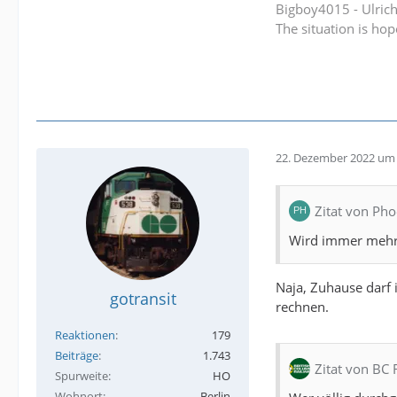
Bigboy4015 - Ulric
The situation is hop
22. Dezember 2022 um 
Zitat von Pho
Wird immer mehr z
Naja, Zuhause darf i
gotransit
rechnen.
Reaktionen
179
Beiträge
1.743
Zitat von BC
Spurweite
HO
Wohnort
Berlin