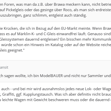
en Foren, was man da z.B. über Brawa meckern kann, nicht betriebs
, auf Pickelgleis oder das gesinge über Roco, als man sich erdreis
szubringen, ganz schlimm, entgleist auch ständig.
die Krücken, die ich in Bezug auf den EU-Markt meinte. Wenn Braw
ss es auf Märklin-K- und C-Gleis einwandfrei läuft. Genauso sind
 Gleissystemen dauernd entgleisen? Ein bisschen mehr Kommunik
würde schon ein Hinweis im Katalog oder auf der Website reichen 
leis geeignet."
ansit
och sagen wollte, ich bin ModelBAUER und nicht nur Sammler un
 auch - und bei mir wird ausnahmslos jedes neue Lok- oder Wagen
Graffiti, ggf. Kupplungstausch. Was ich aber definitiv nicht b
u leichte Wagen mit Gewicht beschweren muss oder die dauernd entg