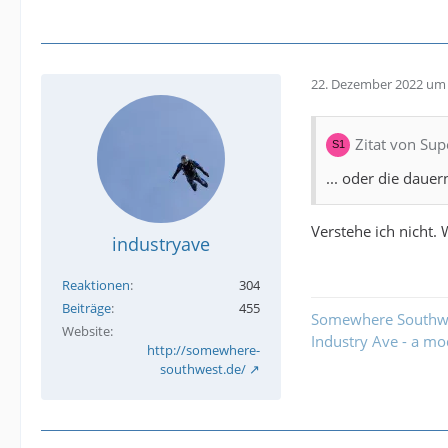
22. Dezember 2022 um 
Zitat von Su
... oder die dauern
Verstehe ich nicht. 
industryave
Reaktionen
304
Beiträge
455
Somewhere Southwes
Website
Industry Ave - a mo
http://somewhere-
southwest.de/