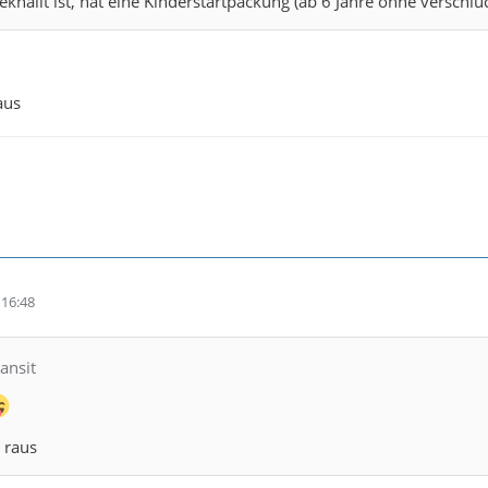
knallt ist, hat eine Kinderstartpackung (ab 6 Jahre ohne verschluck
aus
16:48
ansit
 raus