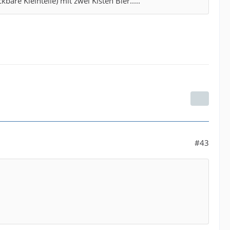
bare Kleinteile) mit zwei Kisten Bier.....
#43