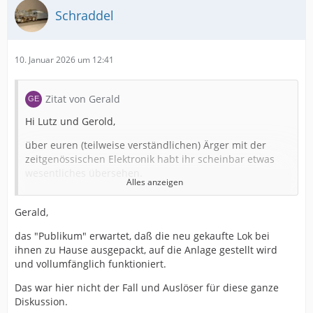
Schraddel
10. Januar 2026 um 12:41
Zitat von Gerald
Hi Lutz und Gerold,
über euren (teilweise verständlichen) Ärger mit der
zeitgenössischen Elektronik habt ihr scheinbar etwas
wesentliches übersehen.
Alles anzeigen
Gerald,
Zitat
das "Publikum" erwartet, daß die neu gekaufte Lok bei
wer denn bitte 28, 32, oder gar 68 Funktionen braucht.
ihnen zu Hause ausgepackt, auf die Anlage gestellt wird
Klare Antwort: NIEMAND! Niemand BRAUCHT eine
und vollumfänglich funktioniert.
Modelleisenbahn. Aber viele wollen eine. Viele wollen
möglichst umfangreiche Ausstattungen und alle
Das war hier nicht der Fall und Auslöser für diese ganze
möglichen Spielereien
Diskussion.