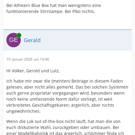
Bei Athearn Blue Box hat man wenigstens eine
Da ihr auch in anderen Foren unterwegs seit, sollte ihr
funktionierende Stirnlampe. Bei Piko nichts.
mitbekommen haben, was das 'Publikum' heute
erwartet. Es gibt viel Geschrei, wenn ein aktuelles
Modell nicht viel Klicki-Bunti hat. Ja, es gibt auch noch
die Analogfraktion, die oft noch separat bedient wird.
Online
Wenn jetzt noch zusätzliche Versionen, z.B. NMRA-DCC
Gerald
erwartet werden, ist recht schnell der Punkt erreicht, an
dem die Modelle wegen der kleinen Stückzahlen so
teuer werden, dass der nächste Aufschrei wegen der
10. Januar 2026 um 14:46
hohen Preise folgt (recht laut gerufen wird schon). Da
Piko wie auch die anderen Hersteller
Hi Volker, Gerold und Lutz,
privatwirtschaftliche Unternehmen sind, die Gewinne
erzielen müssen, gibt es den Trend zur Vollausstattung.
ich habe mir zwar die (meisten) Beiträge in diesem Faden
Damit waren die asiatischen Autohersteller recht
gelesen, aber nicht alles gemerkt. Das bei solchen Systemen
erfolgreich, während bei uns über die kosten für die
auch gerne proprietär vorgegangen wird, besonders wenn
Extras geklagt wurde.
noch keine umfassende Norm dafür vorliegt, ist weit
verbreitetes Geschäftsgebaren; ärgerlich, aber nichts
Und, wie sieht es eigentlich mit euren Mobiltelefonen
ungewöhnliches.
aus? Habt ihr noch solche Klassiker, wie Nokia sie vor
zwanzig Jahren baute? Oder seit ihr in der Lage,
Wenn die Lok out-of-the-box nicht läuft, hat man die von
Reparaturen am Innenleben, die über den Akkuwechsel
euch diskutierte Wahl, zurückgeben oder umbauen. Bei
hinaus gehen, zu tätigen? Habt ihr wirklich die Software
einer Modellbahnlok ist das ärgerlich, schlimmer finde ich