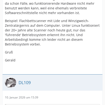
im Griff, oder nur noch gerade den Überblick, welche
da schon Fälle, wo funktionierende Hardware nicht mehr
Apps sichtbar auf dem Bildschirm sind?
benutzt werden kann, weil eine ehemals verbreitete
Softwareschnittstelle nicht mehr vorhanden ist.
Gruß
Beispiel: Flachbettscanner mit Lide und Winzigweich-
Gerald
Zentralärgernis auf dem Computer. Unter Linux funktioniert
der 20+ Jahre alte Scanner noch heute gut, nur das
'führende' Betriebssystem erkennt ihn nicht. Und
Arbeitsbedingt komme ich leider nicht an diesem
Betriebssystem vorbei.
Gruß
Gerald
DL109
10. Januar 2026 um 15:39