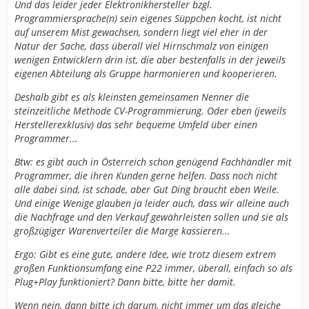
Und das leider jeder Elektronikhersteller bzgl.
Programmiersprache(n) sein eigenes Süppchen kocht, ist nicht
auf unserem Mist gewachsen, sondern liegt viel eher in der
Natur der Sache, dass überall viel Hirnschmalz von einigen
wenigen Entwicklern drin ist, die aber bestenfalls in der jeweils
eigenen Abteilung als Gruppe harmonieren und kooperieren.
Deshalb gibt es als kleinsten gemeinsamen Nenner die
steinzeitliche Methode CV-Programmierung. Oder eben (jeweils
Herstellerexklusiv) das sehr bequeme Umfeld über einen
Programmer...
Btw: es gibt auch in Österreich schon genügend Fachhändler mit
Programmer, die ihren Kunden gerne helfen. Dass noch nicht
alle dabei sind, ist schade, aber Gut Ding braucht eben Weile.
Und einige Wenige glauben ja leider auch, dass wir alleine auch
die Nachfrage und den Verkauf gewährleisten sollen und sie als
großzügiger Warenverteiler die Marge kassieren...
Ergo: Gibt es eine gute, andere Idee, wie trotz diesem extrem
großen Funktionsumfang eine P22 immer, überall, einfach so als
Plug+Play funktioniert? Dann bitte, bitte her damit.
Wenn nein, dann bitte ich darum, nicht immer um das gleiche