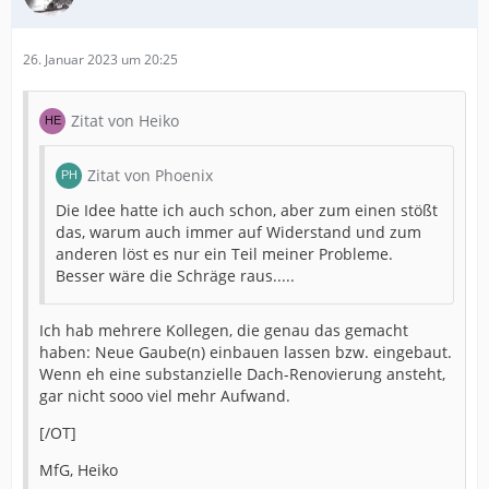
26. Januar 2023 um 20:25
Zitat von Heiko
Zitat von Phoenix
Die Idee hatte ich auch schon, aber zum einen stößt
das, warum auch immer auf Widerstand und zum
für die Stützen habe ich mir…
anderen löst es nur ein Teil meiner Probleme.
Besser wäre die Schräge raus.....
Mit der Brücke ansich…
Ich hab mehrere Kollegen, die genau das gemacht
haben: Neue Gaube(n) einbauen lassen bzw. eingebaut.
Wenn eh eine substanzielle Dach-Renovierung ansteht,
gar nicht sooo viel mehr Aufwand.
[/OT]
MfG, Heiko