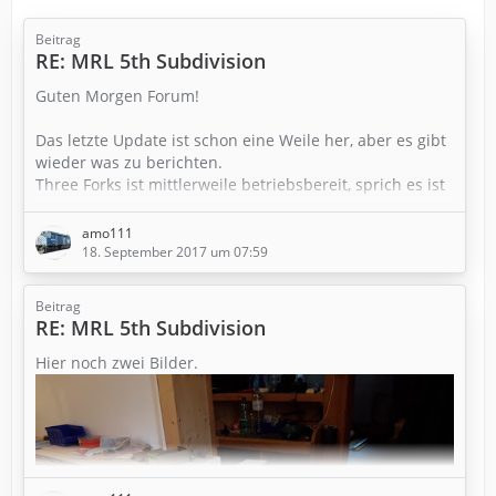
Beitrag
RE: MRL 5th Subdivision
Guten Morgen Forum!
Das letzte Update ist schon eine Weile her, aber es gibt
wieder was zu berichten.
Three Forks ist mittlerweile betriebsbereit, sprich es ist
alles angeschlossen und die Weichenantriebe sind
montiert.
amo111
Beim Anschließer im ersten Bild habe ich den Kork
18. September 2017 um 07:59
entfernt und habe ihn somit unter Main Niveau
gebracht. Sieht jetzt eindeutig besser aus.
Beitrag
RE: MRL 5th Subdivision
Hier noch zwei Bilder.