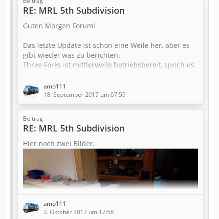
Beitrag
RE: MRL 5th Subdivision
Guten Morgen Forum!
Das letzte Update ist schon eine Weile her, aber es
gibt wieder was zu berichten.
Three Forks ist mittlerweile betriebsbereit, sprich es
ist alles angeschlossen und die Weichenantriebe
sind montiert.
amo111
Beim Anschließer im ersten Bild habe ich den Kork
18. September 2017 um 07:59
entfernt und habe ihn somit unter Main Niveau
gebracht. Sieht jetzt eindeutig besser aus.
Beitrag
RE: MRL 5th Subdivision
Hier noch zwei Bilder.
amo111
2. Oktober 2017 um 12:58