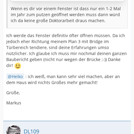
Wenn es dir vor einem Fenster ist dass nur ein 1-2 Mal
im Jahr zum putzen geöffnet werden muss dann würd
ich da keine große Doktorarbeit draus machen.
Ich werde das Fenster definitiv öfter öffnen müssen. Da ich
Der Liftout Brücke habe ich einen ordentlichen
jedoch eher Richtung meinem Plan 3 mit Bridge im
Stromanschluss mit Bananenstecker spendiert, somit
Türbereich tendiere, sind deine Erfahrungen umso
kann ich nun auch eine
nützlicher. Ich glaube ich muss mir nochmal deinen ganzen
großen Haken drunter machen. Villeicht fehlt noch
Baubericht geben (nicht nur wegen der Brücke ;-)) Danke
ein "Low Clearance" Schild
dir!
Heiko
: ich weiß, man kann sehr viel machen, aber an
Damit ich mit den Gleisen bis nach Harrison komme,
dem Haus wird nichts Großes mehr gemacht!
muss ich zuerst noch eine Trestle bauen. Hab ich
noch nie gemacht,
Grüße,
hab auch keinen Kit aber Holzreste und ein Bild als
Vorlage.
Markus
Hier das Original.
und hier ein Bild von meiner
halbfertigen Trestle.
Des weiteren sind ein paar Arbeitsstunden in die
Liftout Brücke geflossen, leider nicht mit dem
gewünschten Ergebniss.
DL109