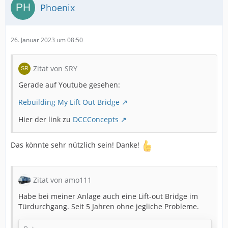
Phoenix
Brücke geflossen, leider nicht mit dem gewünschten
Ergebniss.
26. Januar 2023 um 08:50
Zitat von SRY
Gerade auf Youtube gesehen:
Rebuilding My Lift Out Bridge
Hier der link zu
DCCConcepts
für die Stützen habe ich mir…
Das könnte sehr nützlich sein! Danke!
Mit der Brücke ansich…
Zitat von amo111
Habe bei meiner Anlage auch eine Lift-out Bridge im
Türdurchgang. Seit 5 Jahren ohne jegliche Probleme.