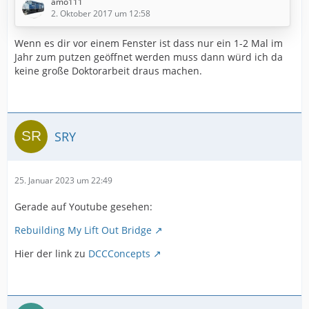
amo111
2. Oktober 2017 um 12:58
Wenn es dir vor einem Fenster ist dass nur ein 1-2 Mal im
Jahr zum putzen geöffnet werden muss dann würd ich da
keine große Doktorarbeit draus machen.
Der Liftout Brücke habe ich einen ordentlichen
SRY
Stromanschluss mit Bananenstecker spendiert, somit
kann ich nun auch eine
großen Haken drunter machen. Villeicht fehlt noch ein
25. Januar 2023 um 22:49
"Low Clearance" Schild
Gerade auf Youtube gesehen:
Damit ich mit den Gleisen bis nach Harrison komme,
muss ich zuerst noch eine Trestle bauen. Hab ich noch
Rebuilding My Lift Out Bridge
nie gemacht,
hab auch keinen Kit aber Holzreste und ein Bild als
Hier der link zu
DCCConcepts
Vorlage.
Hier das Original.
und hier ein Bild von meiner
halbfertigen Trestle.
Des weiteren sind ein paar Arbeitsstunden in die Liftout