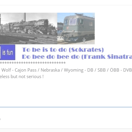
****************************
h Wolf - Cajon Pass / Nebraska / Wyoming - DB / SBB / ÖBB - DV
eless but not serious !
0