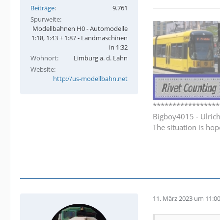
Beiträge
9.761
Spurweite
Modellbahnen H0 - Automodelle
1:18, 1:43 + 1:87 - Landmaschinen
in 1:32
Wohnort
Limburg a. d. Lahn
Website
http://us-modellbahn.net
*****************
Bigboy4015 - Ulric
The situation is hop
11. März 2023 um 11:0