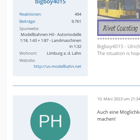
bigboy4015
Reaktionen
494
Beiträge
9.761
Spurweite
Modellbahnen H0 - Automodelle
*****************
1:18, 1:43 + 1:87 - Landmaschinen
Bigboy4015 - Ulric
in 1:32
The situation is hop
Wohnort
Limburg a. d. Lahn
Website
http://us-modellbahn.net
10. März 2023 um 21:3
Auch eine Möglichke
machen!