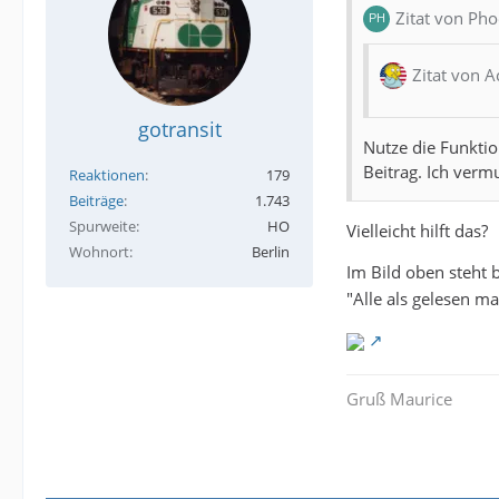
Zitat von Pho
Zitat von A
gotransit
Nutze die Funktio
Beitrag. Ich vermu
Reaktionen
179
Beiträge
1.743
Spurweite
HO
Vielleicht hilft das?
Wohnort
Berlin
Im Bild oben steht b
"Alle als gelesen m
Gruß Maurice