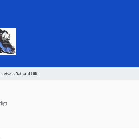
r, etwas Rat und Hilfe
digt
4