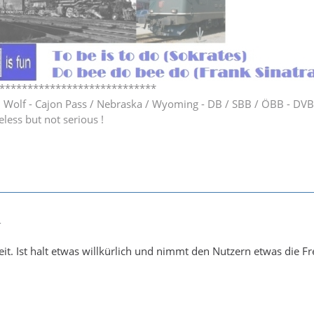
****************************
h Wolf - Cajon Pass / Nebraska / Wyoming - DB / SBB / ÖBB - DV
eless but not serious !
4
it. Ist halt etwas willkürlich und nimmt den Nutzern etwas die F