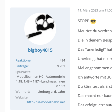
11. März 2023 um 11:0
STOPP
Maurice du verdreh
Die in deinem Beispi
Das "unerledigt" hat
bigboy4015
Unerledigt hat nix 
Reaktionen
494
Beiträge
9.761
Mal angenommen du 
Spurweite
Modellbahnen H0 - Automodelle
Ich antworte mit 30
1:18, 1:43 + 1:87 - Landmaschinen
Du könntest als Erst
in 1:32
Wohnort
Limburg a. d. Lahn
Das macht nur kaum
Website
http://us-modellbahn.net
Das erfolgt jetzt au