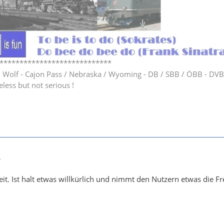
****************************
h Wolf - Cajon Pass / Nebraska / Wyoming - DB / SBB / ÖBB - DV
eless but not serious !
4
it. Ist halt etwas willkürlich und nimmt den Nutzern etwas die F