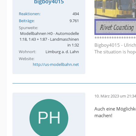
bigboy4015
Reaktionen
494
Beiträge
9.761
Spurweite
Modellbahnen H0 - Automodelle
*****************
1:18, 1:43 + 1:87 - Landmaschinen
Bigboy4015 - Ulric
in 1:32
The situation is hop
Wohnort
Limburg a. d. Lahn
Website
http://us-modellbahn.net
10. März 2023 um 21:3
Auch eine Möglichke
machen!