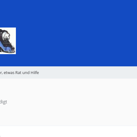
r, etwas Rat und Hilfe
digt
4