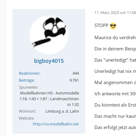
11. März 2023 um 11:0
STOPP
Maurice du verdreh
Die in deinem Beispi
Das "unerledigt" hat
bigboy4015
Unerledigt hat nix 
Reaktionen
494
Beiträge
9.761
Mal angenommen du 
Spurweite
Modellbahnen H0 - Automodelle
Ich antworte mit 30
1:18, 1:43 + 1:87 - Landmaschinen
Du könntest als Erst
in 1:32
Wohnort
Limburg a. d. Lahn
Das macht nur kaum
Website
http://us-modellbahn.net
Das erfolgt jetzt au