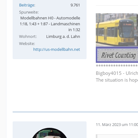
Beiträge
9.761
Spurweite
Modellbahnen H0 - Automodelle
1:18, 1:43 + 1:87 - Landmaschinen
in 1:32
Wohnort
Limburg a. d. Lahn
Website
http://us-modellbahn.net
*****************
Bigboy4015 - Ulric
The situation is hop
11. März 2023 um 11:0