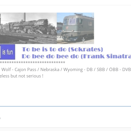
****************************
h Wolf - Cajon Pass / Nebraska / Wyoming - DB / SBB / ÖBB - DV
eless but not serious !
0