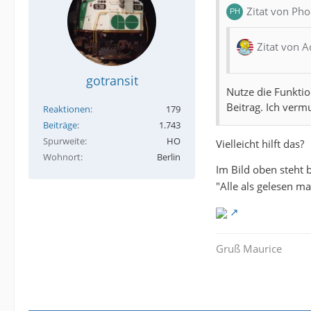
Zitat von Pho
Zitat von A
gotransit
Nutze die Funktio
Beitrag. Ich vermu
Reaktionen
179
Beiträge
1.743
Spurweite
HO
Vielleicht hilft das?
Wohnort
Berlin
Im Bild oben steht b
"Alle als gelesen m
Gruß Maurice