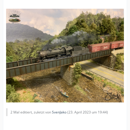
2 Mal editiert, zuletzt von
SvenJako
(
23. April 2023 um 19:44
)