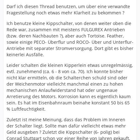
Darf ich diesen Thread benutzen, um über eine verwandte
Fragestellung noch etwas mehr Klarheit zu bekommen ?
Ich benutze kleine Kippschalter, von denen weiter oben die
Rede war, zusammen mit meistens FULGUREX Antrieben
(bzw. deren Nachbauten ?), aber auch Tortoise. Feather,
sowie einige PECO- Überflur und ROCO- Über und Unterflur-
Antriebe mit separater Stromversorgung. Dort gibt es bisher
keinerlei Ausfälle.
Leider schalten die kleinen Kipperlein etwas unregelmässig,
evtl. zunehmend (ca. 6 - 8 von ca. 70). Ich konnte bisher
nicht klar ermitteln, ob die Schalterchen schuld sind oder
der Weichenmotor vielleicht manchmal einen zu hohen
mechanischen Anlaufwiderstand hat oder ungenaue
Arretierung des Motors. Korrosion kann es eigentlich kaum
sein. Es hat im Eisenbahnraum beinahe konstant 50 bis 65
% Luftfeuchtigkeit.
Zuletzt ist meine Meinung, dass das Problem im Inneren
der Schalter liegt. Sollte man dafür vielleicht etwas mehr
Geld ausgeben ? Zuletzt die Kippschalter (6- polig) bei
Conrad Stuttgart schon vor einer Reihe von Jahren gekauft,