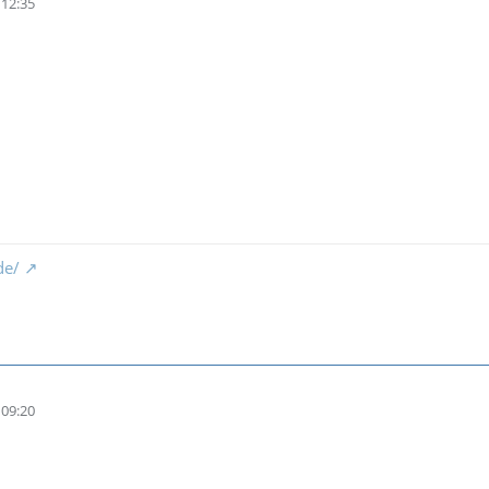
12:35
de/
09:20