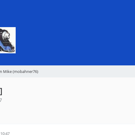
on Mike (mobahner76)
]
7
10:47