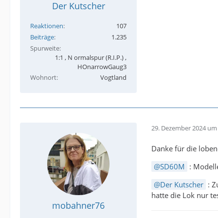
Der Kutscher
Reaktionen
107
Beiträge
1.235
Spurweite
1:1 , N ormalspur (R.I.P.) ,
HOnarrowGaug3
Wohnort
Vogtland
29. Dezember 2024 um 
Danke für die lobe
SD60M
: Modell
Der Kutscher
: Z
hatte die Lok nur te
mobahner76