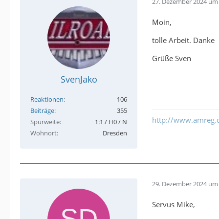
27. Dezember 2024 um 
Moin,
tolle Arbeit. Danke
Grüße Sven
SvenJako
Reaktionen
106
Beiträge
355
http://www.amreg.
Spurweite
1:1 / H0 / N
Wohnort
Dresden
29. Dezember 2024 um 
Servus Mike,