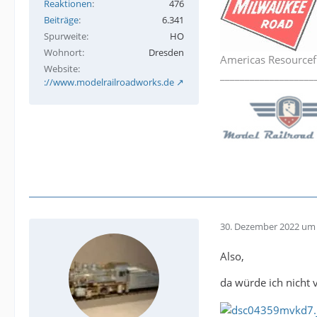
Reaktionen
476
Beiträge
6.341
Spurweite
HO
Wohnort
Dresden
Americas Resourcef
Website
___________________
http://www.modelrailroadworks.de
30. Dezember 2022 um 
Also,
da würde ich nicht 