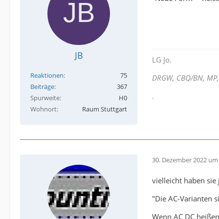
JB
LG Jo.
Reaktionen
75
DRGW, CBQ/BN, MP, 
Beiträge
367
.
Spurweite
H0
Wohnort
Raum Stuttgart
30. Dezember 2022 um 
vielleicht haben si
"Die AC-Varianten 
Wenn AC DC heißen s