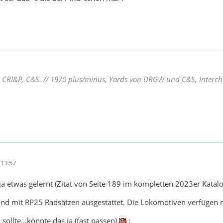
CRI&P, C&S. // 1970 plus/minus, Yards von DRGW und C&S, Interc
13:57
e ja etwas gelernt (Zitat von Seite 189 im kompletten 2023er Katal
sind mit RP25 Radsätzen ausgestattet. Die Lokomotiven verfügen
ollte...könnte das ja (fast passen)
: