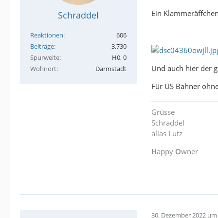
Ein Klammeräffche
Schraddel
Reaktionen
606
Beiträge
3.730
Spurweite
H0, 0
Und auch hier der g
Wohnort
Darmstadt
Für US Bahner ohne
Grüsse
Schraddel
alias Lutz
H
appy
O
wner
30. Dezember 2022 um 