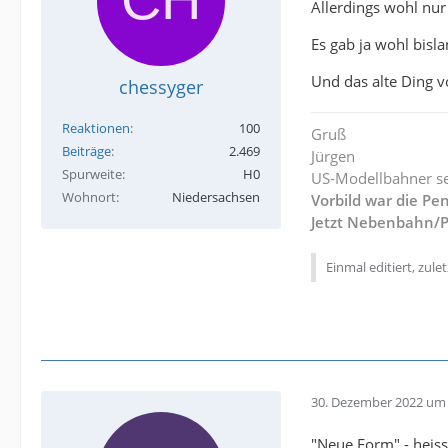
Allerdings wohl nu
Es gab ja wohl bisl
Und das alte Ding 
chessyger
Reaktionen
100
Gruß
Beiträge
2.469
Jürgen
Spurweite
H0
US-Modellbahner se
Wohnort
Niedersachsen
Vorbild war die Pe
Jetzt Nebenbahn/P
Einmal editiert, zule
30. Dezember 2022 um 
"Neue Form" - heiss