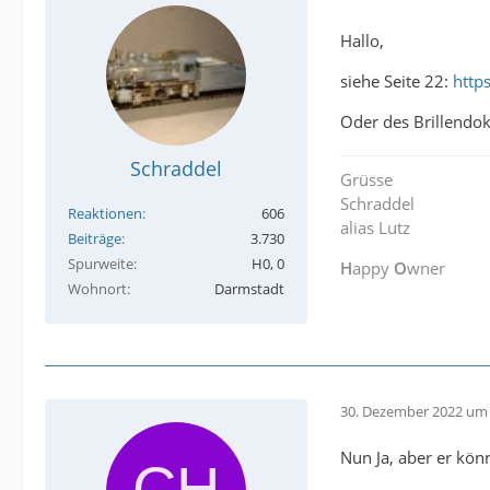
Hallo,
siehe Seite 22:
http
Oder des Brillendok
Schraddel
Grüsse
Schraddel
Reaktionen
606
alias Lutz
Beiträge
3.730
Spurweite
H0, 0
H
appy
O
wner
Wohnort
Darmstadt
30. Dezember 2022 um 
Nun Ja, aber er kön