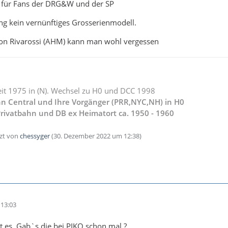
r für Fans der DRG&W und der SP
ang kein vernünftiges Grosserienmodell.
von Rivarossi (AHM) kann man wohl vergessen
it 1975 in (N). Wechsel zu H0 und DCC 1998
nn Central und Ihre Vorgänger (PRR,NYC,NH) in H0
rivatbahn und DB ex Heimatort ca. 1950 - 1960
tzt von
chessyger
(
30. Dezember 2022 um 12:38
)
13:03
t es. Gab`s die bei PIKO schon mal ?