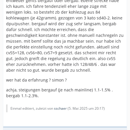
entweder gehts bergauf oder bergab. ebene strecke habe
ich kaum. ich fahre tendenziell eher lange züge mit
wenigen loks. so besteht zb der kohlezug aus 84
kohlewagen (je 42gramm). gezogen von 3 kato sd40-2. keine
dpu/pusher. bergauf wird der zug sehr langsam, bergab
dafür schnell. ich möchte erreichen, dass die
geschwindigkeit konstanter ist. ohne manuell nachregeln zu
müssen. mit bemf sollte das ja machbar sein. nur habe ich
die perfekte einstellung noch nicht gefunden. aktuell sind
cv55=128, cv56=80, cv57=9 gesetzt. das scheint mir recht
gut. jedoch greift die regelung zu deutlich ein. also cv55
eher zurücknehmen. vorher hatte ich 128/48/6 . das war
aber nicht so gut. wurde bergab zu schnell.
wer hat da erfahrung ? simon ?
achja, steigungen bergauf (je nach mainline) 1.1-1.5% .
bergab 1.1-2.3%.
Einmal editiert, zuletzt von
sschaer
(
5. Mai 2025 um 20:17
)