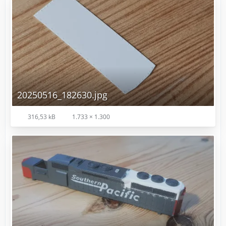
20250516_182630.jpg
316,53 kB
1.733 × 1.300