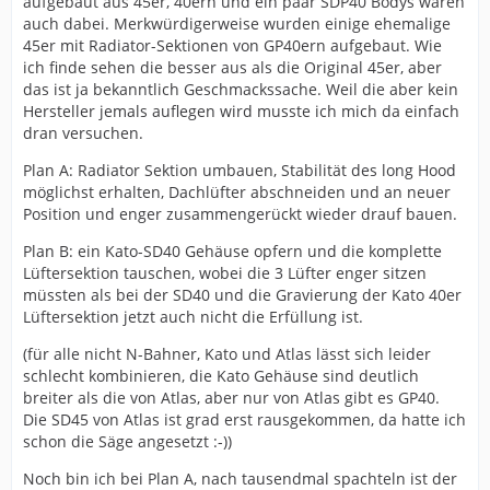
aufgebaut aus 45er, 40ern und ein paar SDP40 Bodys waren
auch dabei. Merkwürdigerweise wurden einige ehemalige
45er mit Radiator-Sektionen von GP40ern aufgebaut. Wie
ich finde sehen die besser aus als die Original 45er, aber
das ist ja bekanntlich Geschmackssache. Weil die aber kein
Hersteller jemals auflegen wird musste ich mich da einfach
dran versuchen.
Plan A: Radiator Sektion umbauen, Stabilität des long Hood
möglichst erhalten, Dachlüfter abschneiden und an neuer
Position und enger zusammengerückt wieder drauf bauen.
Plan B: ein Kato-SD40 Gehäuse opfern und die komplette
Lüftersektion tauschen, wobei die 3 Lüfter enger sitzen
müssten als bei der SD40 und die Gravierung der Kato 40er
Lüftersektion jetzt auch nicht die Erfüllung ist.
(für alle nicht N-Bahner, Kato und Atlas lässt sich leider
schlecht kombinieren, die Kato Gehäuse sind deutlich
breiter als die von Atlas, aber nur von Atlas gibt es GP40.
Die SD45 von Atlas ist grad erst rausgekommen, da hatte ich
schon die Säge angesetzt :-))
Noch bin ich bei Plan A, nach tausendmal spachteln ist der