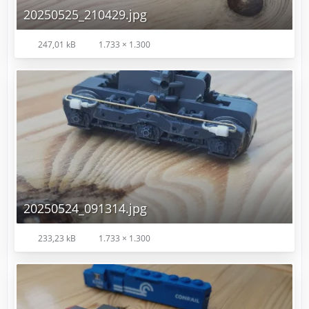
20250525_210429.jpg
247,01 kB
1.733 × 1.300
20250524_091314.jpg
233,23 kB
1.733 × 1.300