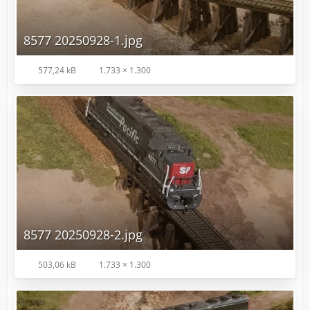
8577 20250928-1.jpg
577,24 kB
1.733 × 1.300
8577 20250928-2.jpg
503,06 kB
1.733 × 1.300