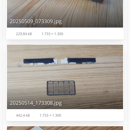
20250509_073309.jpg
229,84 kB
1.733 × 1.300
20250514_173308.jpg
442,4 kB
1.733 × 1.300