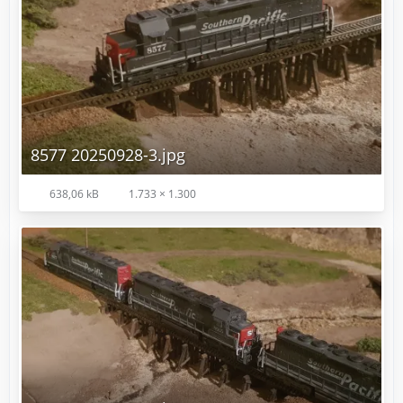
8577 20250928-3.jpg
638,06 kB
1.733 × 1.300