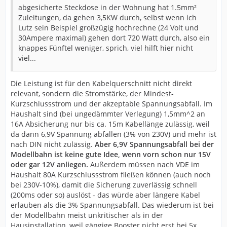
abgesicherte Steckdose in der Wohnung hat 1.5mm²
Zuleitungen, da gehen 3,5KW durch, selbst wenn ich
Lutz sein Beispiel großzügig hochrechne (24 Volt und
30Ampere maximal) gehen dort 720 Watt durch, also ein
knappes Fünftel weniger, sprich, viel hilft hier nicht
viel...
Die Leistung ist für den Kabelquerschnitt nicht direkt
relevant, sondern die Stromstärke, der Mindest-
Kurzschlussstrom und der akzeptable Spannungsabfall. Im
Haushalt sind (bei ungedämmter Verlegung) 1,5mm^2 an
16A Absicherung nur bis ca. 15m Kabellänge zulässig, weil
da dann 6,9V Spannung abfallen (3% von 230V) und mehr ist
nach DIN nicht zulässig.
Aber 6,9V Spannungsabfall bei der
Modellbahn ist keine gute Idee, wenn vorn schon nur 15V
oder gar 12V anliegen.
Außerdem müssen nach VDE im
Haushalt 80A Kurzschlussstrom fließen können (auch noch
bei 230V-10%), damit die Sicherung zuverlässig schnell
(200ms oder so) auslöst - das würde aber längere Kabel
erlauben als die 3% Spannungsabfall. Das wiederum ist bei
der Modellbahn meist unkritischer als in der
Hausinstallation, weil gängige Booster nicht erst bei 5x