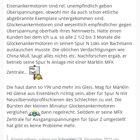
Eisenankermotoren sind rel. unempfindlich geben
Überspannungen, obwohl mir da auch schon ettliche
abgebrannte Exemplare untergekommen sind.
Glockenankermotoren sind wesentlich empfindlicher gegen
Überspannung oberhalb ihres Nennwerts. Hatte einen
Kunden bei dem ich u.a. so alle 2 1/2 bis 3 Monate die
Glockenankermotoren in seinen Spur N Loks von Bachmann
austauschen musste. Die üblichen Verdächtigungen wie
China Müll, taugt alles nichts etc. Nachforschen ergab, er
betrieb seine Spur N Anlage mit einer Märklin MFX
Zentrale...
Die haut dann so 19V und mehr ins Gleis. Mag für Märklin
H0 Gleise aus Eisenblech richtig sein, aber für Spur N mit
Neusilbervollprofilschienen des Schlechten zu viel. Die
Bürsten der kleinen Miniatur Glockenankermotoren
verglühen
dann regelrecht. Seitdem er seine MFX
Zentrale für Ausgangsspannungen für Spur Z umgestellt
hat gibt es keine Probleme mehr.
Einmal editiert, zuletzt von
Schraddel
(
28. Dezember 2025 um