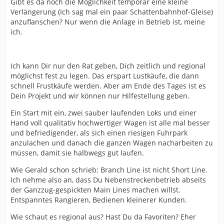
Gibt es da noch die Möglichkeit temporär eine kleine
Verlängerung (Ich sag mal ein paar Schattenbahnhof-Gleise)
anzuflanschen? Nur wenn die Anlage in Betrieb ist, meine
ich.
Ich kann Dir nur den Rat geben, Dich zeitlich und regional
möglichst fest zu legen. Das erspart Lustkäufe, die dann
schnell Frustkäufe werden. Aber am Ende des Tages ist es
Dein Projekt und wir können nur Hilfestellung geben.
Ein Start mit ein, zwei sauber laufenden Loks und einer
Hand voll qualitativ hochwertiger Wagen ist alle mal besser
und befriedigender, als sich einen riesigen Fuhrpark
anzulachen und danach die ganzen Wagen nacharbeiten zu
müssen, damit sie halbwegs gut laufen.
Wie Gerald schon schrieb: Branch Line ist nicht Short Line.
Ich nehme also an, dass Du Nebenstreckenbetrieb abseits
der Ganzzug-gespickten Main Lines machen willst.
Entspanntes Rangieren, Bedienen kleinerer Kunden.
Wie schaut es regional aus? Hast Du da Favoriten? Eher