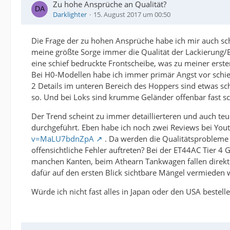
Zu hohe Ansprüche an Qualität?
Darklighter
15. August 2017 um 00:50
Die Frage der zu hohen Ansprüche habe ich mir auch sch
meine größte Sorge immer die Qualität der Lackierung/B
eine schief bedruckte Frontscheibe, was zu meiner erst
Bei H0-Modellen habe ich immer primär Angst vor schief
2 Details im unteren Bereich des Hoppers sind etwas sc
so. Und bei Loks sind krumme Geländer offenbar fast s
Der Trend scheint zu immer detaillierteren und auch te
durchgeführt. Eben habe ich noch zwei Reviews bei You
v=MaLU7bdnZpA
. Da werden die Qualitätsprobleme a
offensichtliche Fehler auftreten? Bei der ET44AC Tier 
manchen Kanten, beim Athearn Tankwagen fallen direkt di
dafür auf den ersten Blick sichtbare Mängel vermieden
Würde ich nicht fast alles in Japan oder den USA bestel