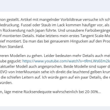
on gestellt. Artikel mit mangelnder Vorbildtreue versuche ich s
edruckung. Fussel oder Staub im Lack kommen häufiger vor, als mi
en Rücksendung nach Japan führte. Und unsaubere Farbübergänge 
 montierten Details. Habe letztens mein erstes Tangent Scale-Mod
hief montiert. Da man das bei genauerem Hingucken auf den Produ
chon Standard.
ureren Modellen zu gehen. Leider bedeuten mehr Details auch meh
tube geguckt:
https://www.youtube.com/watch?v=tRmLWs6Em2k
ktueller Modell auch angesprochen. Beide Modelle sind super det
4 GEVO von InterMountain sehe ich direkt die leuchtend gelben k
e schiefen Leitern auf. Ich würde gern auf ein paar Details, die 
 würden.
len, läge meine Rücksendequote wahrscheinlich bei 20-30%...