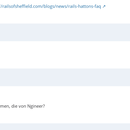
//railsofsheffield.com/blogs/news/rails-hattons-faq
mmen, die von Ngineer?