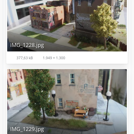
IMG_1228.jpg
377,63 kB
1.949 × 1.300
IMG_1229.jpg