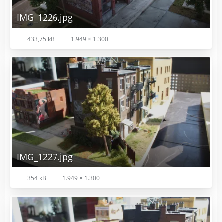
IMG_1226.jpg
433,75 kB
1.949 × 1.300
IMG_1227.jpg
354 kB
1.949 × 1.300