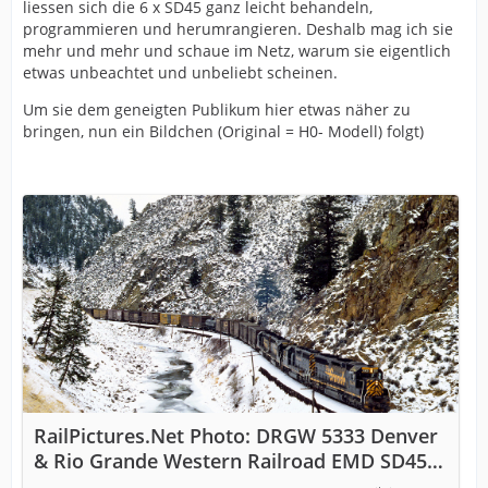
liessen sich die 6 x SD45 ganz leicht behandeln,
programmieren und herumrangieren. Deshalb mag ich sie
mehr und mehr und schaue im Netz, warum sie eigentlich
etwas unbeachtet und unbeliebt scheinen.
Um sie dem geneigten Publikum hier etwas näher zu
bringen, nun ein Bildchen (Original = H0- Modell) folgt)
RailPictures.Net Photo: DRGW 5333 Denver
& Rio Grande Western Railroad EMD SD45
at Hot Sulphur Springs, Colorado by Chris