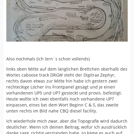
Also nochmals (ich lern`s schon vollends)
links oben Mitte auf dem länglichen Brettchen oberhalb des
Wortes caboose track DRGW steht der Digitrax Zephyr,
rechts davon etwas zur Mitte hin habe ich gestern zwei
rechteckige Löcher ins Frontpanel gesägt und je einen
vorhandenen UP5 und UP7 gesteckt und provis. befestigt.
Heute wollte ich zwei ebenfalls noch vorhandene UP7
einpassen, eines bei dem Wort Beginn C & S, das zweite
unten rechts im Bild nahe CBQ diesel facility.
Ich wiederhole mich zwar, aber die Topografie wird dadurch
deutlicher. Wenn ich deinen Beitrag, wofür ich ausdrücklich
danke sage, richtig verstanden habe, so käme es auch auf