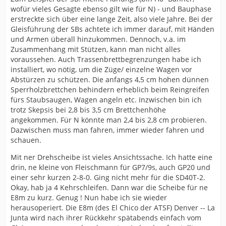
wofür vieles Gesagte ebenso gilt wie für N) - und Bauphase
erstreckte sich über eine lange Zeit, also viele Jahre. Bei der
Gleisführung der SBs achtete ich immer darauf, mit Händen
und Armen überall hinzukommen. Dennoch, v.a. im
Zusammenhang mit Stützen, kann man nicht alles
voraussehen. Auch Trassenbrettbegrenzungen habe ich
installiert, wo nötig, um die Züge/ einzelne Wagen vor
Abstürzen zu schützen. Die anfangs 4,5 cm hohen dünnen
Sperrholzbrettchen behindern erheblich beim Reingreifen
fürs Staubsaugen, Wagen angeln etc. Inzwischen bin ich
trotz Skepsis bei 2,8 bis 3,5 cm Brettchenhöhe
angekommen. Für N könnte man 2,4 bis 2,8 cm probieren.
Dazwischen muss man fahren, immer wieder fahren und
schauen.
Mit ner Drehscheibe ist vieles Ansichtssache. Ich hatte eine
drin, ne kleine von Fleischmann für GP7/9s, auch GP20 und
einer sehr kurzen 2-8-0. Ging nicht mehr für die SD40T-2.
Okay, hab ja 4 Kehrschleifen. Dann war die Scheibe für ne
E8m zu kurz. Genug ! Nun habe ich sie wieder
herausoperiert. Die E8m (des El Chico der ATSF) Denver -- La
Junta wird nach ihrer Rückkehr spätabends einfach vom