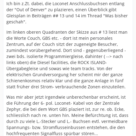
Ich bin z.Zt. dabei, die Loconet Anschlussbuchsen entlang
der "Out of Denver" zu plazieren, einen Überblick gibt
Gleisplan in Beiträgen ## 13 und 14 im Thread "Was bisher
geschah".
Im linken oberen Quadranten der Skizze aus # 13 liest man
die Worte Couch, GBS etc. - dort ist mein personales
Zentrum, auf der Couch sitzt der zugeneigte Besucher,
zumindest vorübergehend. Dort sind - gegenüberliegend -
zwei bds. isolierte Programmiergleise, dahinter ( --> nach
links oben) die Diesel facilities, die ROCK ISLAND-
Übergabegleise und sowas wie team tracks. Von der
elektrischen Grundversorgung her scheint mir der ganze
Schienenkosmos relativ klar und die ganze Anlage in fünf
statt früher drei Strom- verbrauchende Zonen einzuteilen.
Was mir aber jetzt irgendwie unberechenbar erscheint, ist
die Führung der 6- pol. Loconet- Kabel von der Zentrale
Zephyr, die bei dem Wort GBS plaziert ist, zur re. ob. Ecke,
schliesslich nach re. unten hin. Meine Befürchtung ist, dass
durch zu viele L.-Stecker und L.- Buchsen evtl. vermeidbare
Spannungs- bzw. Stromflusseinbussen entstehen, die den
hochfrequenten Signalfluss spürbar stören...