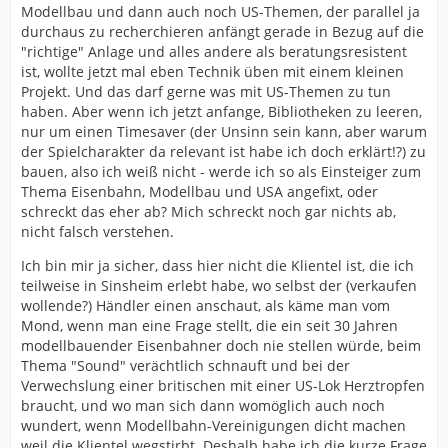
Modellbau und dann auch noch US-Themen, der parallel ja
durchaus zu recherchieren anfängt gerade in Bezug auf die
"richtige" Anlage und alles andere als beratungsresistent
ist, wollte jetzt mal eben Technik üben mit einem kleinen
Projekt. Und das darf gerne was mit US-Themen zu tun
haben. Aber wenn ich jetzt anfange, Bibliotheken zu leeren,
nur um einen Timesaver (der Unsinn sein kann, aber warum
der Spielcharakter da relevant ist habe ich doch erklärt!?) zu
bauen, also ich weiß nicht - werde ich so als Einsteiger zum
Thema Eisenbahn, Modellbau und USA angefixt, oder
schreckt das eher ab? Mich schreckt noch gar nichts ab,
nicht falsch verstehen.
Ich bin mir ja sicher, dass hier nicht die Klientel ist, die ich
teilweise in Sinsheim erlebt habe, wo selbst der (verkaufen
wollende?) Händler einen anschaut, als käme man vom
Mond, wenn man eine Frage stellt, die ein seit 30 Jahren
modellbauender Eisenbahner doch nie stellen würde, beim
Thema "Sound" verächtlich schnauft und bei der
Verwechslung einer britischen mit einer US-Lok Herztropfen
braucht, und wo man sich dann womöglich auch noch
wundert, wenn Modellbahn-Vereinigungen dicht machen
weil die Klientel wegstirbt. Deshalb habe ich die kurze Frage