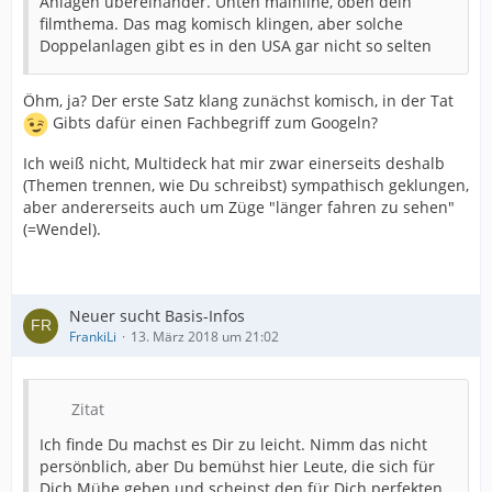
Anlagen übereinander. Unten mainline, oben dein
filmthema. Das mag komisch klingen, aber solche
Doppelanlagen gibt es in den USA gar nicht so selten
Öhm, ja? Der erste Satz klang zunächst komisch, in der Tat
Gibts dafür einen Fachbegriff zum Googeln?
Ich weiß nicht, Multideck hat mir zwar einerseits deshalb
(Themen trennen, wie Du schreibst) sympathisch geklungen,
aber andererseits auch um Züge "länger fahren zu sehen"
(=Wendel).
Neuer sucht Basis-Infos
FrankiLi
13. März 2018 um 21:02
Zitat
Ich finde Du machst es Dir zu leicht. Nimm das nicht
persönblich, aber Du bemühst hier Leute, die sich für
Dich Mühe geben und scheinst den für Dich perfekten