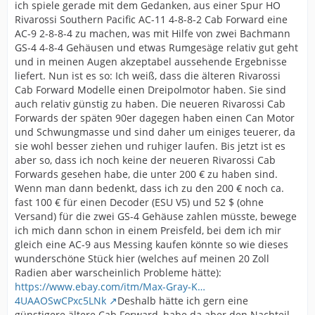
ich spiele gerade mit dem Gedanken, aus einer Spur HO
Rivarossi Southern Pacific AC-11 4-8-8-2 Cab Forward eine
AC-9 2-8-8-4 zu machen, was mit Hilfe von zwei Bachmann
GS-4 4-8-4 Gehäusen und etwas Rumgesäge relativ gut geht
und in meinen Augen akzeptabel aussehende Ergebnisse
liefert. Nun ist es so: Ich weiß, dass die älteren Rivarossi
Cab Forward Modelle einen Dreipolmotor haben. Sie sind
auch relativ günstig zu haben. Die neueren Rivarossi Cab
Forwards der späten 90er dagegen haben einen Can Motor
und Schwungmasse und sind daher um einiges teuerer, da
sie wohl besser ziehen und ruhiger laufen. Bis jetzt ist es
aber so, dass ich noch keine der neueren Rivarossi Cab
Forwards gesehen habe, die unter 200 € zu haben sind.
Wenn man dann bedenkt, dass ich zu den 200 € noch ca.
fast 100 € für einen Decoder (ESU V5) und 52 $ (ohne
Versand) für die zwei GS-4 Gehäuse zahlen müsste, bewege
ich mich dann schon in einem Preisfeld, bei dem ich mir
gleich eine AC-9 aus Messing kaufen könnte so wie dieses
wunderschöne Stück hier (welches auf meinen 20 Zoll
Radien aber warscheinlich Probleme hätte):
https://www.ebay.com/itm/Max-Gray-K…
4UAAOSwCPxc5LNk
Deshalb hätte ich gern eine
günstigere ältere Cab Forward, habe da aber den Nachteil,