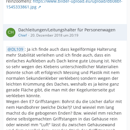
reinzoomen):
https://www.bilder-upload.eu/upload/db08bf-
1545333861.jpg
Dachleitungen/Leitungshalter für Personenwagen
Chief
20. Dezember 2018 um 20:19
DL109
: Ja ich finde auch dass kegelförmige Halterung
mehr Stabilität verleihen und ich finde auch, dass ein
einfaches Aufkleben aufs Dach keine gute Lösung ist. Nicht
so sehr wegen des Klebens unterschiedlicher Materialien
(konnte schon oft erfolgreich Messing und Plastik mit nem
normalen Sekundenkleber verkleben) sondern wegen der
leichten Krümmung des Daches, weshalb es ja keine ganz
gerade Fläche gibt, die man mit der Kegelunterseite gut
verkleben könnte.
Wegen den E7 Griffstangen: Bohrst du die Löcher dafür mit
nem Handbohrer (welche Dicke?)? Und wieviel mm lang
machst du die gebogenen Enden? Bzw. wieviel mm reichen
deine selbstgemachten Griffstangen in das Gehäuse rein
oder wieviel mm "Luft" lässt du zwischen Gehäusewand