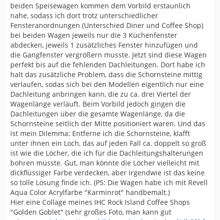
beiden Speisewagen kommen dem Vorbild erstaunlich
nahe, sodass ich dort trotz unterschiedlicher
Fensteranordnungen (Unterschied Diner und Coffee Shop)
bei beiden Wagen jeweils nur die 3 Küchenfenster
abdecken, jeweils 1 zusätzliches Fenster hinzufügen und
die Gangfenster vergrößern musste. Jetzt sind diese Wagen
perfekt bis auf die fehlenden Dachleitungen. Dort habe ich
halt das zusätzliche Problem, dass die Schornsteine mittig
verlaufen, sodas sich bei den Modellen eigentlich nur eine
Dachleitung anbringen kann, die zu ca. drei Viertel der
Wagenlänge verläuft. Beim Vorbild jedoch gingen die
Dachleitungen über die gesamte Wagenlänge, da die
Schornsteine seitlich der Mitte positioniert waren. Und das
ist mein Dilemma: Entferne ich die Schornsteine, klafft
unter ihnen ein Loch, das auf jeden Fall ca. doppelt so groß
ist wie die Löcher, die ich für die Dachleitungshalterungen
bohren müsste. Gut, man könnte die Löcher vielleicht mit
dickflüssiger Farbe verdecken, aber irgendwie ist das keine
so tolle Lösung finde ich. (PS: Die Wagen habe ich mit Revell
Aqua Color Acrylfarbe "Karminrot" handbemalt.)
Hier eine Collage meines IHC Rock Island Coffee Shops
"Golden Goblet" (sehr großes Foto, man kann gut