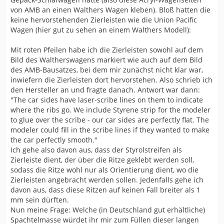
von AMB an einen Walthers Wagen kleben). Bloß hatten die
keine hervorstehenden Zierleisten wie die Union Pacific
Wagen (hier gut zu sehen an einem Walthers Modell):
Mit roten Pfeilen habe ich die Zierleisten sowohl auf dem
Bild des Waltherswagens markiert wie auch auf dem Bild
des AMB-Bausatzes, bei dem mir zunächst nicht klar war,
inwiefern die Zierleisten dort hervorstehen. Also schrieb ich
den Hersteller an und fragte danach. Antwort war dann:
"The car sides have laser-scribe lines on them to indicate
where the ribs go. We include Styrene strip for the modeler
to glue over the scribe - our car sides are perfectly flat. The
modeler could fill in the scribe lines if they wanted to make
the car perfectly smooth."
Ich gehe also davon aus, dass der Styrolstreifen als
Zierleiste dient, der über die Ritze geklebt werden soll,
sodass die Ritze wohl nur als Orientierung dient, wo die
Zierleisten angebracht werden sollen. Jedenfalls gehe ich
davon aus, dass diese Ritzen auf keinen Fall breiter als 1
mm sein dürften.
Nun meine Frage: Welche (in Deutschland gut erhältliche)
Spachtelmasse würdet ihr mir zum Füllen dieser langen