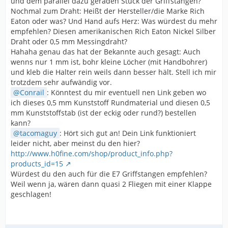
und dem parallel dazu geraden Stück der Griffstangen?
Nochmal zum Draht: Heißt der Hersteller/die Marke Rich
Eaton oder was? Und Hand aufs Herz: Was würdest du mehr
empfehlen? Diesen amerikanischen Rich Eaton Nickel Silber
Draht oder 0,5 mm Messingdraht?
Hahaha genau das hat der Bekannte auch gesagt: Auch
wenns nur 1 mm ist, bohr kleine Löcher (mit Handbohrer)
und kleb die Halter rein weils dann besser hält. Stell ich mir
trotzdem sehr aufwändig vor.
Conrail
: Könntest du mir eventuell nen Link geben wo
ich dieses 0,5 mm Kunststoff Rundmaterial und diesen 0,5
mm Kunststoffstab (ist der eckig oder rund?) bestellen
kann?
tacomaguy
: Hört sich gut an! Dein Link funktioniert
leider nicht, aber meinst du den hier?
http://www.h0fine.com/shop/product_info.php?
products_id=15
Würdest du den auch für die E7 Griffstangen empfehlen?
Weil wenn ja, wären dann quasi 2 Fliegen mit einer Klappe
geschlagen!