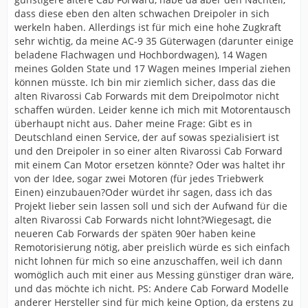
dass diese eben den alten schwachen Dreipoler in sich
werkeln haben. Allerdings ist für mich eine hohe Zugkraft
sehr wichtig, da meine AC-9 35 Güterwagen (darunter einige
beladene Flachwagen und Hochbordwagen), 14 Wagen
meines Golden State und 17 Wagen meines Imperial ziehen
können müsste. Ich bin mir ziemlich sicher, dass das die
alten Rivarossi Cab Forwards mit dem Dreipolmotor nicht
schaffen würden. Leider kenne ich mich mit Motorentausch
überhaupt nicht aus. Daher meine Frage: Gibt es in
Deutschland einen Service, der auf sowas spezialisiert ist
und den Dreipoler in so einer alten Rivarossi Cab Forward
mit einem Can Motor ersetzen könnte? Oder was haltet ihr
von der Idee, sogar zwei Motoren (für jedes Triebwerk
Einen) einzubauen?Oder würdet ihr sagen, dass ich das
Projekt lieber sein lassen soll und sich der Aufwand für die
alten Rivarossi Cab Forwards nicht lohnt?Wiegesagt, die
neueren Cab Forwards der späten 90er haben keine
Remotorisierung nötig, aber preislich würde es sich einfach
nicht lohnen für mich so eine anzuschaffen, weil ich dann
womöglich auch mit einer aus Messing günstiger dran wäre,
und das möchte ich nicht. PS: Andere Cab Forward Modelle
anderer Hersteller sind für mich keine Option, da erstens zu