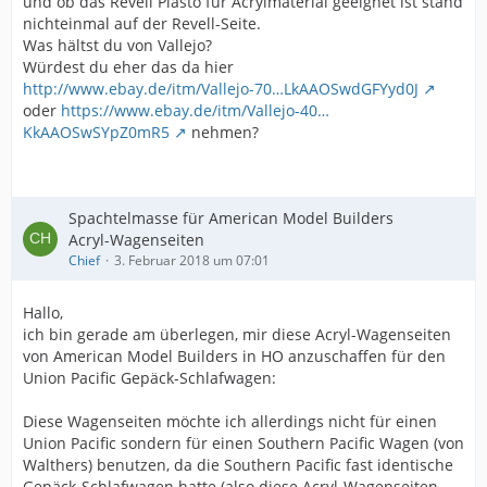
und ob das Revell Plasto für Acrylmaterial geeignet ist stand
nichteinmal auf der Revell-Seite.
Was hältst du von Vallejo?
Würdest du eher das da hier
http://www.ebay.de/itm/Vallejo-70…LkAAOSwdGFYyd0J
oder
https://www.ebay.de/itm/Vallejo-40…
KkAAOSwSYpZ0mR5
nehmen?
Spachtelmasse für American Model Builders
Acryl-Wagenseiten
Chief
3. Februar 2018 um 07:01
Hallo,
ich bin gerade am überlegen, mir diese Acryl-Wagenseiten
von American Model Builders in HO anzuschaffen für den
Union Pacific Gepäck-Schlafwagen:
Diese Wagenseiten möchte ich allerdings nicht für einen
Union Pacific sondern für einen Southern Pacific Wagen (von
Walthers) benutzen, da die Southern Pacific fast identische
Gepäck-Schlafwagen hatte (also diese Acryl-Wagenseiten