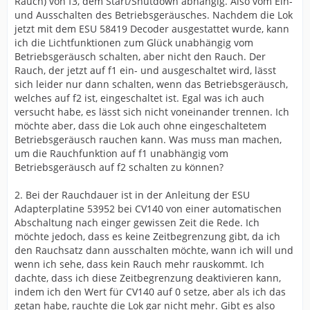
Rauch) von f3, dem Start/Shutdown abhängig. Also vom Ein-
und Ausschalten des Betriebsgeräusches. Nachdem die Lok
jetzt mit dem ESU 58419 Decoder ausgestattet wurde, kann
ich die Lichtfunktionen zum Glück unabhängig vom
Betriebsgeräusch schalten, aber nicht den Rauch. Der
Rauch, der jetzt auf f1 ein- und ausgeschaltet wird, lässt
sich leider nur dann schalten, wenn das Betriebsgeräusch,
welches auf f2 ist, eingeschaltet ist. Egal was ich auch
versucht habe, es lässt sich nicht voneinander trennen. Ich
möchte aber, dass die Lok auch ohne eingeschaltetem
Betriebsgeräusch rauchen kann. Was muss man machen,
um die Rauchfunktion auf f1 unabhängig vom
Betriebsgeräusch auf f2 schalten zu können?
2. Bei der Rauchdauer ist in der Anleitung der ESU
Adapterplatine 53952 bei CV140 von einer automatischen
Abschaltung nach einger gewissen Zeit die Rede. Ich
möchte jedoch, dass es keine Zeitbegrenzung gibt, da ich
den Rauchsatz dann ausschalten möchte, wann ich will und
wenn ich sehe, dass kein Rauch mehr rauskommt. Ich
dachte, dass ich diese Zeitbegrenzung deaktivieren kann,
indem ich den Wert für CV140 auf 0 setze, aber als ich das
getan habe, rauchte die Lok gar nicht mehr. Gibt es also