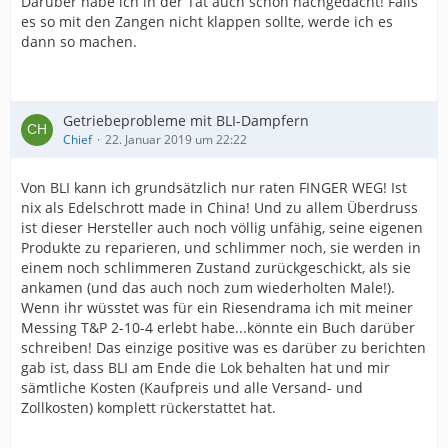
Darüber habe ich in der Tat auch schon nachgedacht! Falls
es so mit den Zangen nicht klappen sollte, werde ich es
dann so machen.
Getriebeprobleme mit BLI-Dampfern
Chief
22. Januar 2019 um 22:22
Von BLI kann ich grundsätzlich nur raten FINGER WEG! Ist
nix als Edelschrott made in China! Und zu allem Überdruss
ist dieser Hersteller auch noch völlig unfähig, seine eigenen
Produkte zu reparieren, und schlimmer noch, sie werden in
einem noch schlimmeren Zustand zurückgeschickt, als sie
ankamen (und das auch noch zum wiederholten Male!).
Wenn ihr wüsstet was für ein Riesendrama ich mit meiner
Messing T&P 2-10-4 erlebt habe...könnte ein Buch darüber
schreiben! Das einzige positive was es darüber zu berichten
gab ist, dass BLI am Ende die Lok behalten hat und mir
sämtliche Kosten (Kaufpreis und alle Versand- und
Zollkosten) komplett rückerstattet hat.