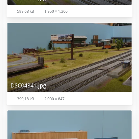
599,68 kB
1.950 × 1.300
DSC04341.jpg
399,18 kB
2.000 × 847