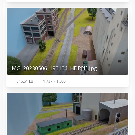
IMG_20230506_190104_HDR[1].jpg
316,61 kB
1.737 × 1.300