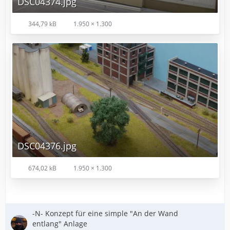
DSC04374.jpg
344,79 kB
1.950 × 1.300
DSC04376.jpg
674,02 kB
1.950 × 1.300
-N- Konzept für eine simple "An der Wand
entlang" Anlage