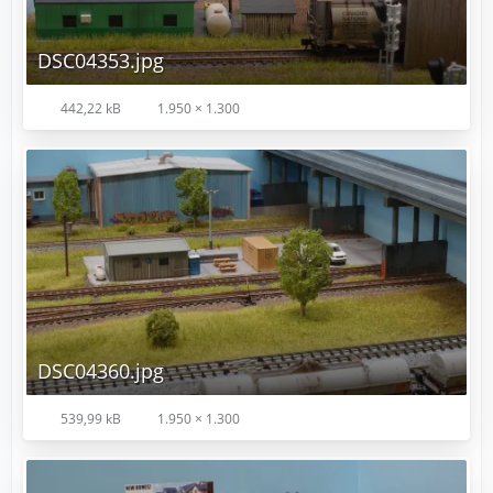
DSC04353.jpg
442,22 kB
1.950 × 1.300
DSC04360.jpg
539,99 kB
1.950 × 1.300