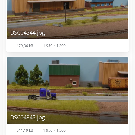
DSC04344.jpg
479,36 kB
1.950 × 1.300
DSC04345.jpg
511,19 kB
1.950 × 1.300