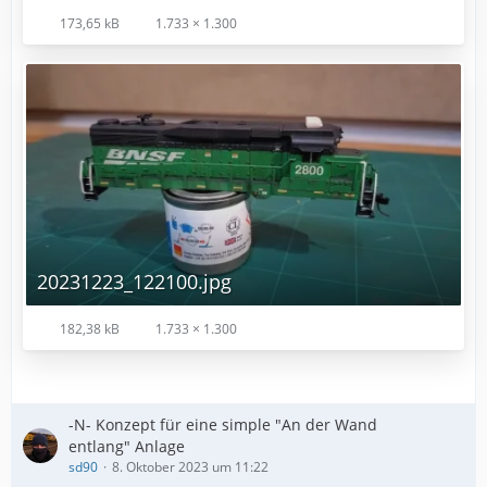
173,65 kB
1.733 × 1.300
20231223_122100.jpg
182,38 kB
1.733 × 1.300
-N- Konzept für eine simple "An der Wand
entlang" Anlage
sd90
8. Oktober 2023 um 11:22