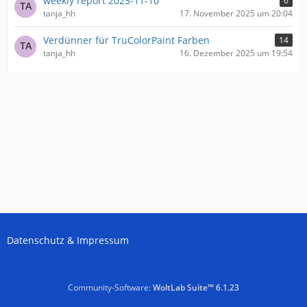
weekly report 2025-11-10
6
tanja_hh
17. November 2025 um 20:04
Verdünner für TruColorPaint Farben
14
tanja_hh
16. Dezember 2025 um 19:54
Datenschutz & Impressum
Community-Software:
WoltLab Suite™ 6.1.23