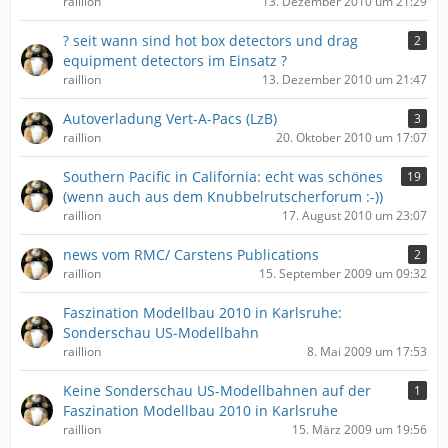
raillion
13. Dezember 2010 um 21:29
? seit wann sind hot box detectors und drag
2
equipment detectors im Einsatz ?
raillion
13. Dezember 2010 um 21:47
Autoverladung Vert-A-Pacs (LzB)
3
raillion
20. Oktober 2010 um 17:07
Southern Pacific in California: echt was schönes
19
(wenn auch aus dem Knubbelrutscherforum :-))
raillion
17. August 2010 um 23:07
news vom RMC/ Carstens Publications
2
raillion
15. September 2009 um 09:32
Faszination Modellbau 2010 in Karlsruhe:
Sonderschau US-Modellbahn
raillion
8. Mai 2009 um 17:53
Keine Sonderschau US-Modellbahnen auf der
1
Faszination Modellbau 2010 in Karlsruhe
raillion
15. März 2009 um 19:56