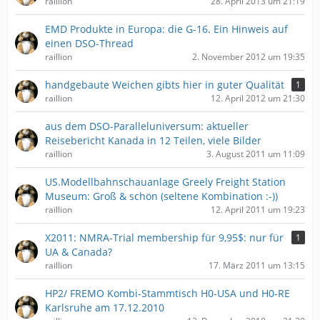
raillion
28. April 2013 um 21:19
EMD Produkte in Europa: die G-16. Ein Hinweis auf
einen DSO-Thread
raillion
2. November 2012 um 19:35
handgebaute Weichen gibts hier in guter Qualität
1
raillion
12. April 2012 um 21:30
aus dem DSO-Paralleluniversum: aktueller
Reisebericht Kanada in 12 Teilen, viele Bilder
raillion
3. August 2011 um 11:09
US.Modellbahnschauanlage Greely Freight Station
Museum: Groß & schön (seltene Kombination :-))
raillion
12. April 2011 um 19:23
X2011: NMRA-Trial membership für 9,95$: nur für
1
UA & Canada?
raillion
17. März 2011 um 13:15
HP2/ FREMO Kombi-Stammtisch H0-USA und H0-RE
Karlsruhe am 17.12.2010