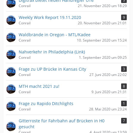
Digitrax bietet neuen Handregler UT6
3
Conrail
21. November 2020 um 18:29
Weekly Work Report 19.11.2020
9
Conrail
20. November 2020 um 21:01
Waldbrände in Oregon - MTL/Kadee
Conrail
10. September 2020 um 15:24
Nahverkehr in Philadelphia (Link)
Conrail
1. September 2020 um 09:25
Frage zu UP Brücke in Kansas City
3
Conrail
27. Juni 2020 um 22:02
MTH macht 2021 zu!
8
Conrail
9. Juni 2020 um 21:31
Frage zu Rapido Ditchlights
1
Conrail
28. Mai 2020 um 23:24
Gitterroste für Fahrbahn auf Brücken in H0
7
gesucht
Conrail
4. April 2020 um 13:59