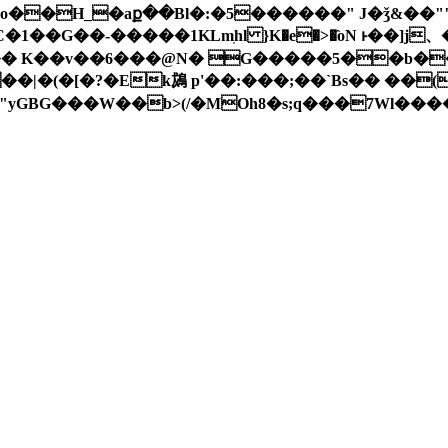
��
K��v��6���@N� G�����5��b��5
|�(�[�?�Ek䳊 p'��:���;��`Bs�� ��
"'���{��]�"�Z�A�y�;��x#f�"�ׯ�"yGBG���W��b>(/�MOh8�