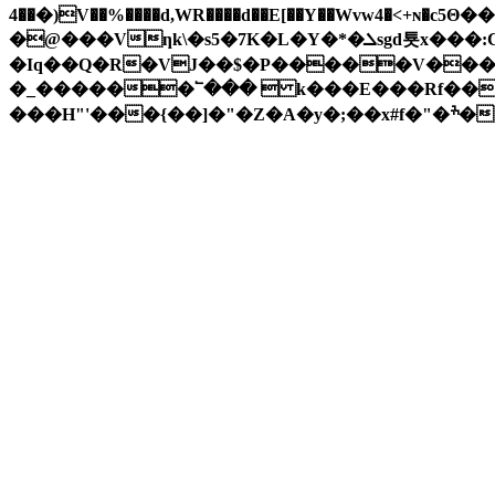
��4�)V��%����d,WR����d��E[��Y��Wvw4�<+ɴ�c5Θ��o��H_�aք��Bl�:�5������" J�ǯ&��""� ���I�9 ��9 �����͔�Z�-
�@���Vƞk\�s5�7K�L�Y�*�ܠsgd툣x���:C�1��G��-�����1KLmֽhl }K�e�>�҄oN ͱ��]ј、�_� � �|M��LY"}����!
�Iq��Q�R�VJ��$�P�����V��
�_������՟���  k���E���Rf����
���H