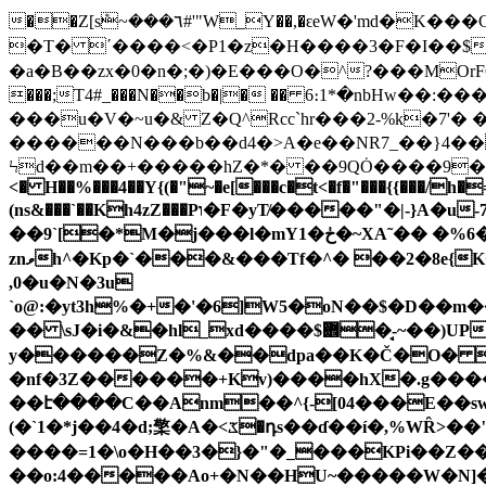
��Z[sܶ~���٦#'"W_Y��,�ԑeW�'md�K���C��Z���C�A_3�>�g��'�%��\r/�줝��$ppp�s�w��냳?�yF�:Mzw��
�T� ΄����<�P1�z�H����3�F�I��$�\1��ޞ=�w��5� �틔%�?�yJy{꿒K�> ��]�
�a�B��zx�0�n�;�)�E���O�^?���MOrFG�s
���;T4
#_���N��b�|� �
� 6։1*�nbHw��:���i��T�����Fۃ`�J�w�
���u�V�~u�& Z�Q^Rcc`hr���2-%k�7'� 
������N���b��d4�>A�e��NR7_��}4��
Ϟd��m��+�����hZ�*� ��9QȮ����9��
<� H��%���4��Y{(�"~�e[���c�t<�f�"���{{���/h
(ns&���`��Kh4zZ���Pו�F�yT̸�����"�|-}A�u-7�oJ�`Mi��U��wEN��vc���l t��y�C�C�fsZ
��9`[�*M�j���l�mY1�ڂ�~XA˜�� �%6� u��r�kҘ�*�!n�q�y6[i��p1���H�t� -�/i��θq�_C �2�ʸ d��n]0���+!���������
znވh^�Kp�`���&���Tf�^� ��2�8e{K����v{{���X�.Ev��z�����Fm ��8N$KPH%��$/x�D � ҔE�!о���a�2͎L�E �L
,0�u�N�3u
`o@:�yt3h%�+�'�6]W5�oN��$�D��
�� \sJ�i�&�hl_xd����$܎�̘-~��)UP�4��ߌ�N�O��PĲ��!�DNٰ3��m�$���ҹDx2��zS惎
y������Z�%&��dpa��K�Č�O� �?
�nf�3Z������+Kv)����hX�.g��
��է����C��Anm��^{-[04���E��sw
(�`1�*j��4�d;檠�A�<ػ�դs��ɗ��í�,%WȒ>��"d�qp����륛s�aJ���N���Ke��9@��NOXԟ6;�� �熕=K%=5 ��#Ch
����=1�\o�H��3�}�"�_���KPi��Z��
��o:4�����Ao+�N��HU~�����W�N]������ʫ��谩�U