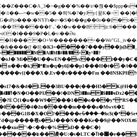
{G}gO�9�t/
P(o���:�NYFs�e~�S�b��g��0o��[�o� ��u｡
��Bj|c:6����3��C��i�i�%�C̮��
�oO�I���9�P�L�v:��Ӛu
�H����O+W�������+��We"GL_iv���
&����(f �H:�
K3=����7���y��ѯs[b�_brQ�
�=������ �M�Al�M�#��/��+�ƺ^��?
m��s17�&�d�L��3BU���(���Hʖ�Ҝ@H�
E◯{1�u��W9� ���1��o���y**RS���5)
��0���4�ƻn�����m����a�Mwv6�Σ
���G1B�X�O?����eᢹ���~�hc$(�*�Se
��xur"\�<��r�%! aD� ��C�}
:�ɩ�LTC�ߠl�׼�e��0��qI�@?��4׼��