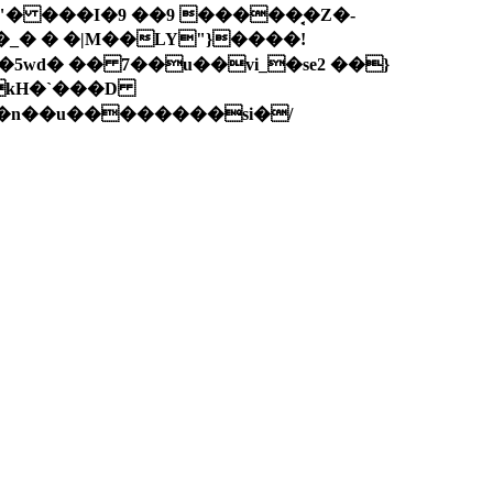
wd� �� 7��u��vi_�se2 ��}
(kH�`���D
s;q���7Wl����n��u��������si�/