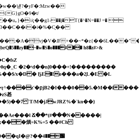
}�\/ҁ��g1-��j�T{�^�N=��J =
� 
�;�A�vj�V�ɺF+��~*�z{��6L���"
5��zy��~�w�S�o���#�� h8�z#>&
�ҭ^���z'�բjB2�I���8��5.�M��l��
��7 `T/M�jJwJRZ%�`kn��}
��Ae���l Ճ��*(#���N�����|