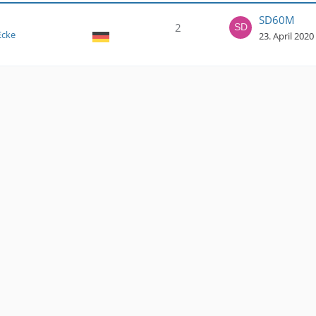
SD60M
2
Ecke
23. April 202