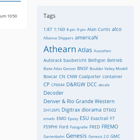
Tags
0 um 10:50
alco
1:87
1:160
Alan Curtis
8-pin
9-pin
americaN
Alliance Shippers
Athearn
Atlas
Aussehen
Autorack
baubericht
Bethgon
Betrieb
BNSF
Biete Atlas Genset
Boulder Valley Modell
Boxcar
CN
CNW
Coalporter
container
CP
D&RGW
DCC
CP6644
decals
Decoder
Denver & Rio Grande Western
Digitrax
diorama
DT602
DH126PS
ESU
EMD
Exactrail
F7
emails
Epoxy
FREMO
F59PHI
Ford
FRED
Fotografie
Genesis
GMC
Gartenbahn
Genesis 2.0