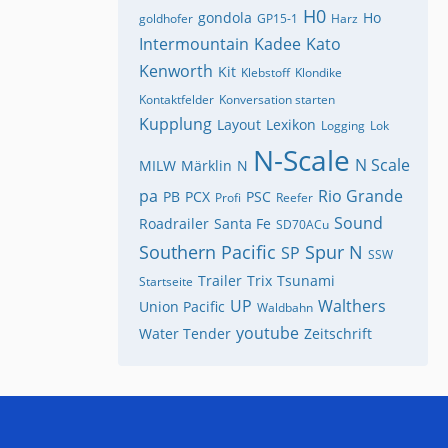
H0
gondola
Ho
goldhofer
GP15-1
Harz
Intermountain
Kadee
Kato
Kenworth
Kit
Klebstoff
Klondike
Kontaktfelder
Konversation starten
Kupplung
Layout
Lexikon
Logging
Lok
N-Scale
N Scale
MILW
Märklin
N
pa
Rio Grande
PB
PCX
PSC
Profi
Reefer
Sound
Roadrailer
Santa Fe
SD70ACu
Southern Pacific
Spur N
SP
SSW
Trailer
Trix
Tsunami
Startseite
UP
Walthers
Union Pacific
Waldbahn
youtube
Water Tender
Zeitschrift