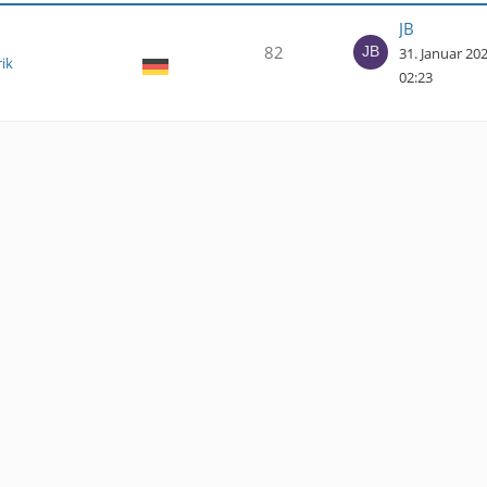
JB
82
31. Januar 20
rik
02:23