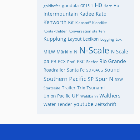
H0
gondola
Ho
goldhofer
GP15-1
Harz
Intermountain
Kadee
Kato
Kenworth
Kit
Klebstoff
Klondike
Kontaktfelder
Konversation starten
Kupplung
Layout
Lexikon
Logging
Lok
N-Scale
N Scale
MILW
Märklin
N
pa
Rio Grande
PB
PCX
PSC
Profi
Reefer
Sound
Roadrailer
Santa Fe
SD70ACu
Southern Pacific
Spur N
SP
SSW
Trailer
Trix
Tsunami
Startseite
UP
Walthers
Union Pacific
Waldbahn
youtube
Water Tender
Zeitschrift