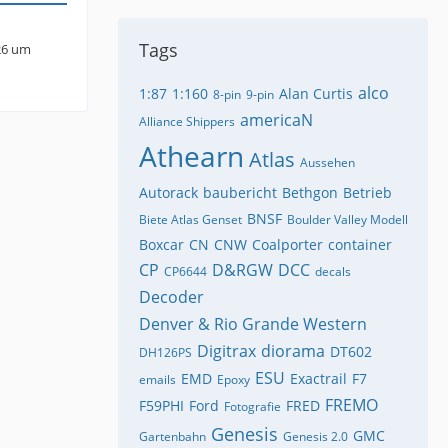
Tags
26 um
alco
1:87
1:160
Alan Curtis
8-pin
9-pin
americaN
Alliance Shippers
Athearn
Atlas
Aussehen
Autorack
baubericht
Bethgon
Betrieb
BNSF
Biete Atlas Genset
Boulder Valley Modell
Boxcar
CN
CNW
Coalporter
container
CP
D&RGW
DCC
CP6644
decals
Decoder
Denver & Rio Grande Western
Digitrax
diorama
DT602
DH126PS
ESU
EMD
Exactrail
F7
emails
Epoxy
FREMO
F59PHI
Ford
FRED
Fotografie
Genesis
GMC
Gartenbahn
Genesis 2.0