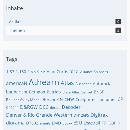
Inhalte
Artikel
0
Themen
3
Tags
alco
1:87
1:160
Alan Curtis
8-pin
9-pin
Alliance Shippers
Athearn
Atlas
americaN
Autorack
Aussehen
baubericht
Bethgon
Betrieb
BNSF
Biete Atlas Genset
CP
Boxcar
CN
CNW
Coalporter
container
Boulder Valley Modell
D&RGW
DCC
Decoder
CP6644
decals
Denver & Rio Grande Western
Digitrax
DH126PS
diorama
ESU
DT602
EMD
Exactrail
F7
F59PHI
emails
Epoxy