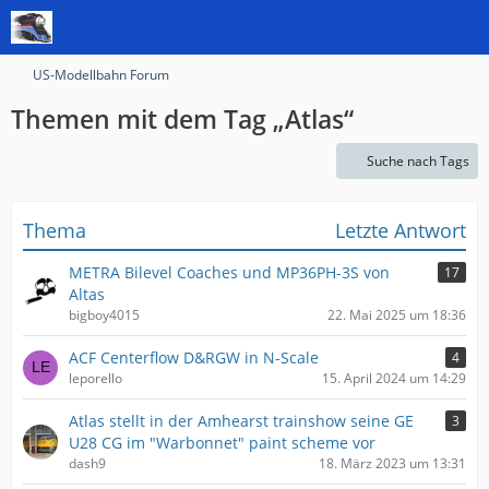
US-Modellbahn Forum
Themen mit dem Tag „Atlas“
Suche nach Tags
Thema
Letzte Antwort
METRA Bilevel Coaches und MP36PH-3S von
17
Altas
bigboy4015
22. Mai 2025 um 18:36
ACF Centerflow D&RGW in N-Scale
4
leporello
15. April 2024 um 14:29
Atlas stellt in der Amhearst trainshow seine GE
3
U28 CG im "Warbonnet" paint scheme vor
dash9
18. März 2023 um 13:31