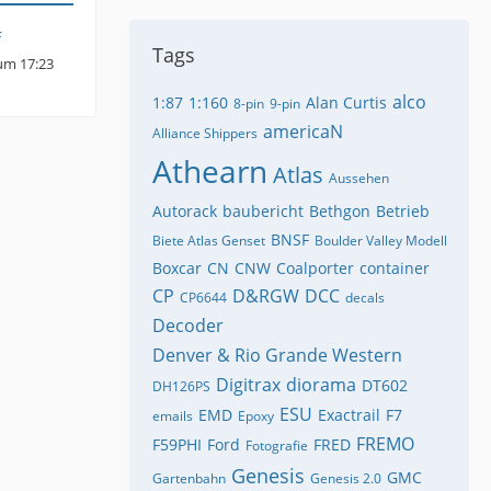
f
Tags
um 17:23
alco
1:87
1:160
Alan Curtis
8-pin
9-pin
americaN
Alliance Shippers
Athearn
Atlas
Aussehen
Autorack
baubericht
Bethgon
Betrieb
BNSF
Biete Atlas Genset
Boulder Valley Modell
Boxcar
CN
CNW
Coalporter
container
CP
D&RGW
DCC
CP6644
decals
Decoder
Denver & Rio Grande Western
Digitrax
diorama
DT602
DH126PS
ESU
EMD
Exactrail
F7
emails
Epoxy
FREMO
F59PHI
Ford
FRED
Fotografie
Genesis
GMC
Gartenbahn
Genesis 2.0