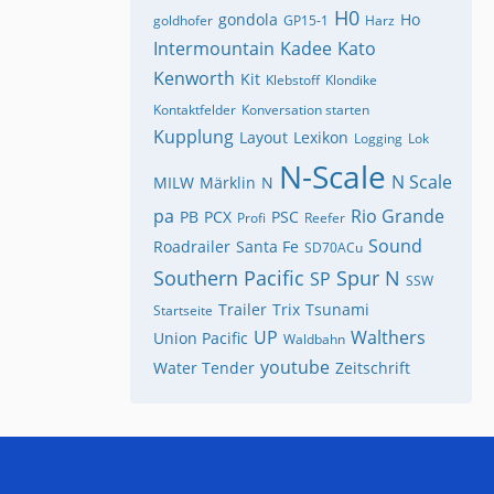
H0
gondola
Ho
goldhofer
GP15-1
Harz
Intermountain
Kadee
Kato
Kenworth
Kit
Klebstoff
Klondike
Kontaktfelder
Konversation starten
Kupplung
Layout
Lexikon
Logging
Lok
N-Scale
N Scale
MILW
Märklin
N
pa
Rio Grande
PB
PCX
PSC
Profi
Reefer
Sound
Roadrailer
Santa Fe
SD70ACu
Southern Pacific
Spur N
SP
SSW
Trailer
Trix
Tsunami
Startseite
UP
Walthers
Union Pacific
Waldbahn
youtube
Water Tender
Zeitschrift