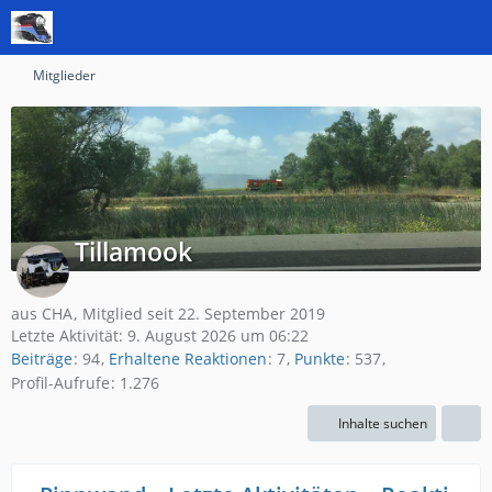
Mitglieder
Tillamook
aus CHA
Mitglied seit 22. September 2019
Letzte Aktivität:
9. August 2026 um 06:22
Beiträge
94
Erhaltene Reaktionen
7
Punkte
537
Profil-Aufrufe
1.276
Inhalte suchen