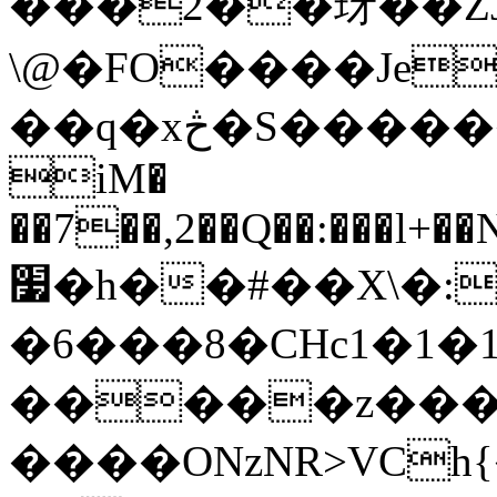
���2��玡��ZJ�
\@�FO����Je�O&�S
��q�xڅ�S������=f9l٨��'jYz\i�\�@Po,��7�
iM�
��7��,2��Q��:���l+
׷�h��#��X\�:if.As��c�KlFTDu�jTy�o7M�����b޲G"�3�ԅ i�������s
�6���8�CHc1�1�
�����z���{
����ONzNR>VC