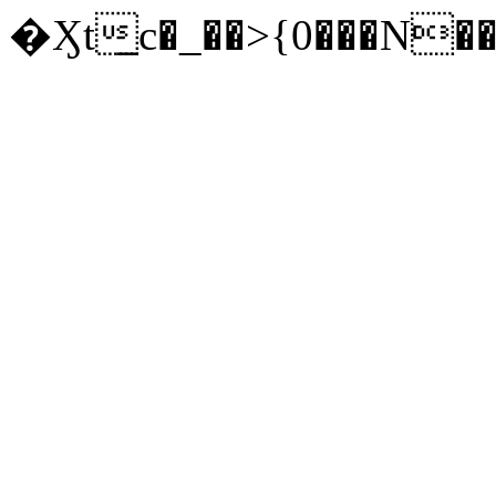
�Ӽt̲c�_��>{0���N