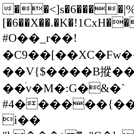
��<]s�6����|%�
[�6��X��.�K�!1CxH�
#O��_r��!
�C9��[��XC�Fw
� �V{$����B摐���
��ׄv�M�:G�&�`
#4������{��
i��