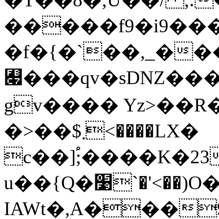
�����f9�i9�
�f�{�`��,_��
﯇���qv�sDNZ���5r��v�ن�q��i����G"H�"
gv���� Yz>��R�
�>��$܂<����LX�
c��]֠;����K�23
u��{Q�׹`�'<��)O���,f�
IAWt�,A���