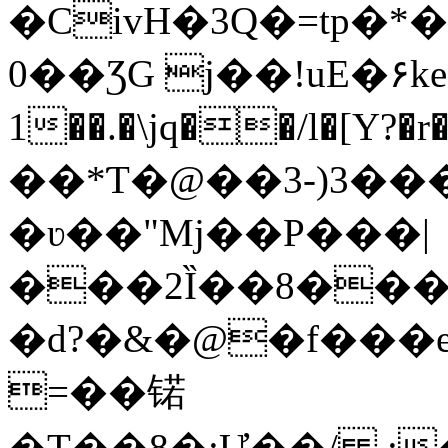
�CivH�3Q�=tp�*
0��ƷG j��!uE�۶k
1��.�\jq��/l�[Y
��*Ƭ�@��3-)3�
�ʋ��"Mj��P���|
���2Ȉ��8���m�z�r5�,/`\�
�d?�&�@�f���e
=��锘
�T��8�;Ư��/ ,