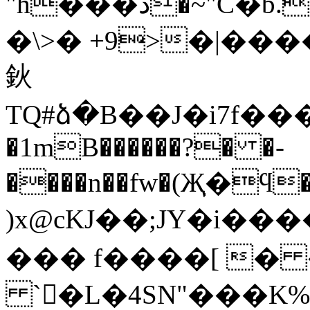
"h���ذ�~"C�b.�����&���C�8��H���H��t���с��2��Q<<��}
�\>� +9>�|��
鈥
TQ#ձ�B��J�i7f������ixk^�;��A�Ǽ��,��
�1mB������?� �-
����n��fw�(Җֽ�ϥ
)x@cKJ��;JY�i�������^G��*�)f�K$�3K޶o'��
��� f����[ �
`򆜍�L�4SN"���K%