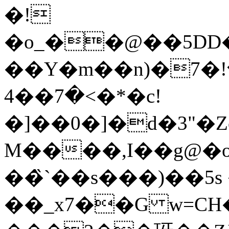
�!
�o_��@��5DD
��Y�m��n)�7�ك�����!
�7��4<�*�
c!
�]��0�]�d�3"�
M����,I��g@�о
��̏`��s���)��5s
��_x7��G w=CH