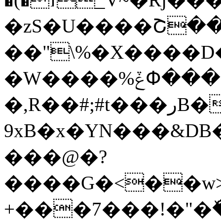
�zS�U����Շ���ߐ*z�
��"\%�X����D
�W����%ݞՓ���-��P/
�,R��#;#t���رB����yD�`Y�sE�Ldq���[s��T������
9xB�x�YN���&DB
���@�?
����G�<��w>9
+���7���!�"�ٚ