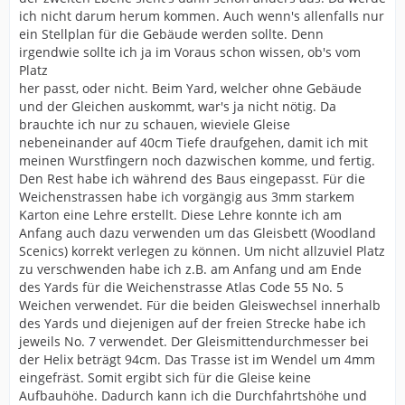
ich nicht darum herum kommen. Auch wenn's allenfalls nur
ein Stellplan für die Gebäude werden sollte. Denn
irgendwie sollte ich ja im Voraus schon wissen, ob's vom
Platz
her passt, oder nicht. Beim Yard, welcher ohne Gebäude
und der Gleichen auskommt, war's ja nicht nötig. Da
brauchte ich nur zu schauen, wieviele Gleise
nebeneinander auf 40cm Tiefe draufgehen, damit ich mit
meinen Wurstfingern noch dazwischen komme, und fertig.
Den Rest habe ich während des Baus eingepasst. Für die
Weichenstrassen habe ich vorgängig aus 3mm starkem
Karton eine Lehre erstellt. Diese Lehre konnte ich am
Anfang auch dazu verwenden um das Gleisbett (Woodland
Scenics) korrekt verlegen zu können. Um nicht allzuviel Platz
zu verschwenden habe ich z.B. am Anfang und am Ende
des Yards für die Weichenstrasse Atlas Code 55 No. 5
Weichen verwendet. Für die beiden Gleiswechsel innerhalb
des Yards und diejenigen auf der freien Strecke habe ich
jeweils No. 7 verwendet. Der Gleismittendurchmesser bei
der Helix beträgt 94cm. Das Trasse ist im Wendel um 4mm
eingefräst. Somit ergibt sich für die Gleise keine
Aufbauhöhe. Dadurch kann ich die Durchfahrtshöhe und