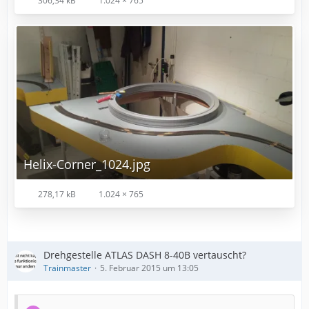
306,34 kB
1.024 × 765
Helix-Corner_1024.jpg
278,17 kB
1.024 × 765
Drehgestelle ATLAS DASH 8-40B vertauscht?
Trainmaster
5. Februar 2015 um 13:05