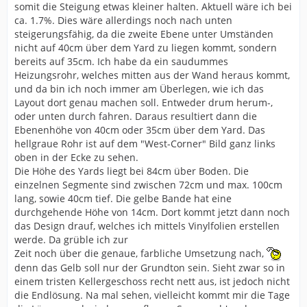
somit die Steigung etwas kleiner halten. Aktuell wäre ich bei
ca. 1.7%. Dies wäre allerdings noch nach unten
steigerungsfähig, da die zweite Ebene unter Umständen
nicht auf 40cm über dem Yard zu liegen kommt, sondern
bereits auf 35cm. Ich habe da ein saudummes
Heizungsrohr, welches mitten aus der Wand heraus kommt,
und da bin ich noch immer am Überlegen, wie ich das
Layout dort genau machen soll. Entweder drum herum-,
oder unten durch fahren. Daraus resultiert dann die
Ebenenhöhe von 40cm oder 35cm über dem Yard. Das
hellgraue Rohr ist auf dem "West-Corner" Bild ganz links
oben in der Ecke zu sehen.
Die Höhe des Yards liegt bei 84cm über Boden. Die
einzelnen Segmente sind zwischen 72cm und max. 100cm
lang, sowie 40cm tief. Die gelbe Bande hat eine
durchgehende Höhe von 14cm. Dort kommt jetzt dann noch
das Design drauf, welches ich mittels Vinylfolien erstellen
werde. Da grüble ich zur
Zeit noch über die genaue, farbliche Umsetzung nach,
denn das Gelb soll nur der Grundton sein. Sieht zwar so in
einem tristen Kellergeschoss recht nett aus, ist jedoch nicht
die Endlösung. Na mal sehen, vielleicht kommt mir die Tage