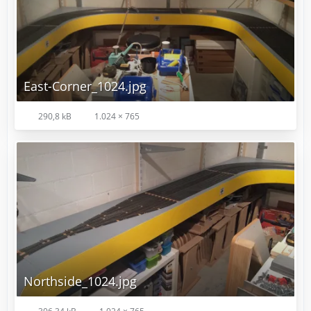
East-Corner_1024.jpg
290,8 kB
1.024 × 765
Northside_1024.jpg