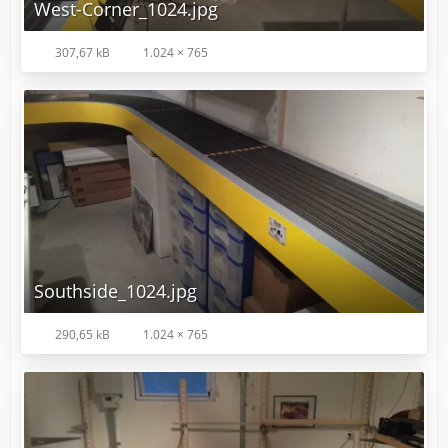
West-Corner_1024.jpg
307,67 kB
1.024 × 765
Southside_1024.jpg
290,65 kB
1.024 × 765