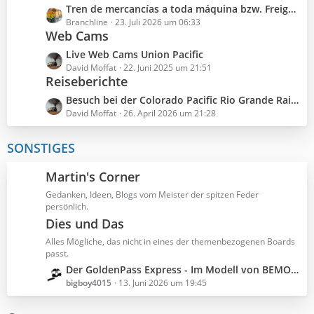
L
Tren de mercancías a toda máquina bzw. Freight Train on Steroids
t
e
Branchline
23. Juli 2026 um 06:33
r
Web Cams
t
ä
z
g
L
Live Web Cams Union Pacific
t
e
e
David Moffat
22. Juni 2025 um 21:51
e
Reiseberichte
t
B
z
L
Besuch bei der Colorado Pacific Rio Grande Railroad im September 2025 - aus gegebenem Anlass paar Bilder
e
t
e
David Moffat
26. April 2026 um 21:28
i
e
t
t
B
z
SONSTIGES
r
e
t
ä
i
e
Martin's Corner
g
t
B
e
r
Gedanken, Ideen, Blogs vom Meister der spitzen Feder
e
persönlich.
ä
i
Dies und Das
g
t
e
r
Alles Mögliche, das nicht in eines der themenbezogenen Boards
ä
passt.
g
L
Der GoldenPass Express - Im Modell von BEMO eine seltsame Konstruktion
e
e
bigboy4015
13. Juni 2026 um 19:45
t
z