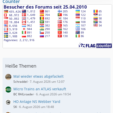
Counter
t
e
B
e
i
t
r
ä
g
e
Heiße Themen
Mal wieder etwas abgefackelt
Schraddel
7. August 2026 um 12:07
Micro Trains an ATLAS verkauft
BC RAILroader
6. August 2026 um 19:54
HO Anlage NS Webber Yard
SK
6. August 2026 um 18:48