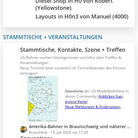
Diesel Shop in H0 von Robert
(Yellowstone)
Layouts in H0n3 von Manuel (4000)
STAMMTISCHE + VERANSTALTUNGEN
Stammtische, Kontakte, Szene + Treffen
US-Bahner suchen Gleichgesinnte und Infos über Treffen &
Veranstaltungen
Neue Termine bitte zusätzlich im Terminkalender des Forums
eintragen!
Standorte
der US-Modellbahnfans in
dieser Community (
Anklicken fuer
grosse Karte
)
Neue Meldungen & Änderungen
L
Amerika-Bahner in Braunschweig und näherer Umgebung?
e
Branchline
13. Juli 2026 um 17:20