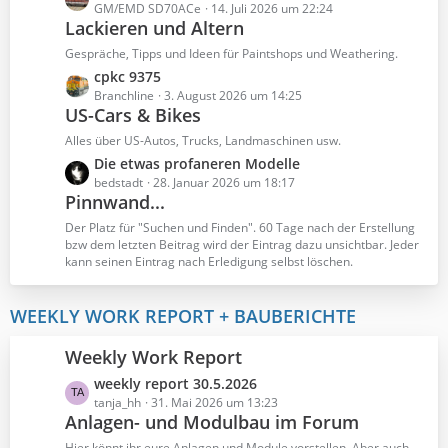
ä
e
GM/EMD SD70ACe
14. Juli 2026 um 22:24
g
Lackieren und Altern
t
e
z
Gespräche, Tipps und Ideen für Paintshops und Weathering.
t
L
cpkc 9375
e
e
Branchline
3. August 2026 um 14:25
B
US-Cars & Bikes
t
e
z
Alles über US-Autos, Trucks, Landmaschinen usw.
i
t
L
Die etwas profaneren Modelle
t
e
e
bedstadt
28. Januar 2026 um 18:17
r
B
Pinnwand...
t
ä
e
z
Der Platz für "Suchen und Finden". 60 Tage nach der Erstellung
g
i
t
bzw dem letzten Beitrag wird der Eintrag dazu unsichtbar. Jeder
e
t
kann seinen Eintrag nach Erledigung selbst löschen.
e
r
B
ä
e
WEEKLY WORK REPORT + BAUBERICHTE
g
i
e
t
Weekly Work Report
r
ä
L
weekly report 30.5.2026
g
e
tanja_hh
31. Mai 2026 um 13:23
Anlagen- und Modulbau im Forum
e
t
z
Hier könnt ihr eure Anlagen und Module vorstellen. Aber auch