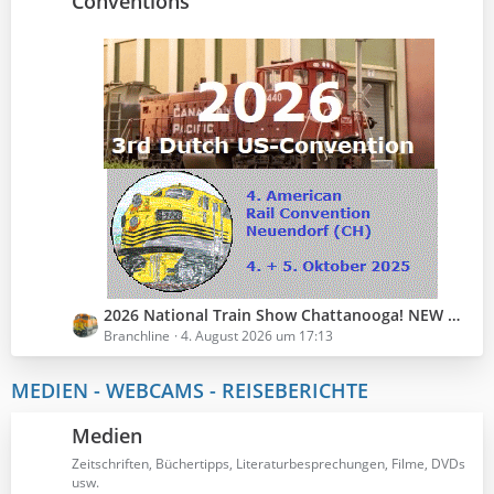
Conventions
t
z
t
e
B
e
i
t
r
ä
g
e
L
2026 National Train Show Chattanooga! NEW Model Trains, Announcements & More!
e
Branchline
4. August 2026 um 17:13
t
z
MEDIEN - WEBCAMS - REISEBERICHTE
t
e
Medien
B
Zeitschriften, Büchertipps, Literaturbesprechungen, Filme, DVDs
e
usw.
i