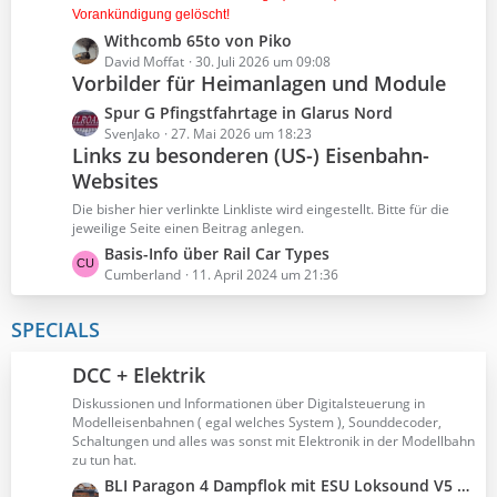
Vorankündigung gelöscht!
e
e
L
Withcomb 65to von Piko
i
e
David Moffat
30. Juli 2026 um 09:08
t
Vorbilder für Heimanlagen und Module
t
r
z
ä
L
Spur G Pfingstfahrtage in Glarus Nord
t
g
e
SvenJako
27. Mai 2026 um 18:23
e
Links zu besonderen (US-) Eisenbahn-
e
t
B
Websites
z
e
t
Die bisher hier verlinkte Linkliste wird eingestellt. Bitte für die
i
e
jeweilige Seite einen Beitrag anlegen.
t
B
L
Basis-Info über Rail Car Types
r
e
e
Cumberland
11. April 2024 um 21:36
ä
i
t
g
t
z
SPECIALS
e
r
t
ä
e
DCC + Elektrik
g
B
e
Diskussionen und Informationen über Digitalsteuerung in
e
Modelleisenbahnen ( egal welches System ), Sounddecoder,
i
Schaltungen und alles was sonst mit Elektronik in der Modellbahn
t
zu tun hat.
r
L
BLI Paragon 4 Dampflok mit ESU Loksound V5 und Adapterplatine umgebaut aber Programmierungsprobleme - Kann jemand helfen?