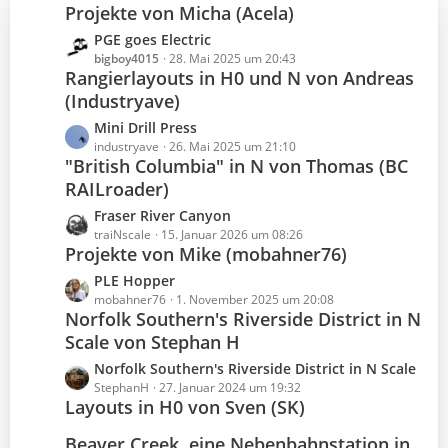
e
Projekte von Micha (Acela)
ä
B
g
L
PGE goes Electric
e
e
e
bigboy4015
28. Mai 2025 um 20:43
i
Rangierlayouts in H0 und N von Andreas
t
t
(Industryave)
z
r
t
ä
L
Mini Drill Press
e
g
e
industryave
26. Mai 2025 um 21:10
B
e
"British Columbia" in N von Thomas (BC
t
e
RAILroader)
z
i
t
L
Fraser River Canyon
t
e
e
traiNscale
15. Januar 2026 um 08:26
r
B
Projekte von Mike (mobahner76)
t
ä
e
z
g
L
PLE Hopper
i
t
e
e
mobahner76
1. November 2025 um 20:08
t
e
Norfolk Southern's Riverside District in N
t
r
B
Scale von Stephan H
z
ä
e
t
g
L
Norfolk Southern's Riverside District in N Scale
i
e
e
e
StephanH
27. Januar 2024 um 19:32
t
B
Layouts in H0 von Sven (SK)
t
r
e
z
ä
i
Beaver Creek, eine Nebenbahnstation in