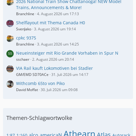
2026 National Train Show Chattanooga! NEW Model
Trains, Announcements & More!
Branchline
4. August 2026 um 17:13
Shelflayout mit Thema Canada H0
SvenJako
3. August 2026 um 19:14
cpkc 9375
Branchline
3. August 2026 um 14:25
Neueinsteiger mit Rio Grande Vorhaben in Spur N
sschaer
2. August 2026 um 20:14
VIA Rail kauft Lokomotiven bei Stadler
GM/EMD SD70ACe
31. Juli 2026 um 14:17
Withcomb 65to von Piko
David Moffat
30. Juli 2026 um 09:08
Themen-Schlagwortwolke
Athearn
Atlas
alco
americaN
1:87
1:160
Autorack