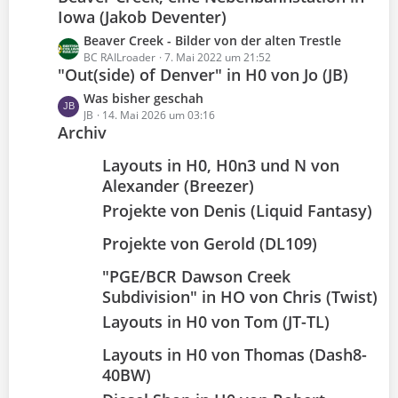
t
g
t
Iowa (Jakob Deventer)
e
e
r
B
L
Beaver Creek - Bilder von der alten Trestle
ä
e
e
BC RAILroader
7. Mai 2022 um 21:52
g
i
"Out(side) of Denver" in H0 von Jo (JB)
t
e
t
z
L
Was bisher geschah
r
t
e
JB
14. Mai 2026 um 03:16
ä
e
Archiv
t
g
B
z
e
Layouts in H0, H0n3 und N von
e
t
i
Alexander (Breezer)
e
t
B
Projekte von Denis (Liquid Fantasy)
r
e
ä
i
Projekte von Gerold (DL109)
g
t
e
"PGE/BCR Dawson Creek
r
ä
Subdivision" in HO von Chris (Twist)
g
Layouts in H0 von Tom (JT-TL)
e
Layouts in H0 von Thomas (Dash8-
40BW)