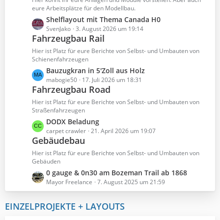
t
eure Arbeitsplätze für den Modellbau.
e
L
Shelflayout mit Thema Canada H0
B
e
SvenJako
3. August 2026 um 19:14
e
Fahrzeugbau Rail
t
i
z
Hier ist Platz für eure Berichte von Selbst- und Umbauten von
t
t
Schienenfahrzeugen
r
e
L
Bauzugkran in 5'Zoll aus Holz
ä
B
e
mabogie50
17. Juli 2026 um 18:31
g
e
Fahrzeugbau Road
t
e
i
z
Hier ist Platz für eure Berichte von Selbst- und Umbauten von
t
t
Straßenfahrzeugen
r
e
L
DODX Beladung
ä
B
e
carpet crawler
21. April 2026 um 19:07
g
e
Gebäudebau
t
e
i
z
Hier ist Platz für eure Berichte von Selbst- und Umbauten von
t
t
Gebäuden
r
e
L
0 gauge & 0n30 am Bozeman Trail ab 1868
ä
B
e
Mayor Freelance
7. August 2025 um 21:59
g
e
t
e
i
z
EINZELPROJEKTE + LAYOUTS
t
t
r