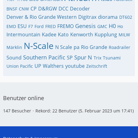
CP
D&RGW
DCC
Decoder
BNSF
CNW
Denver & Rio Grande Western
Digitrax
diorama
DT602
Genesis
H0
ESU
FREMO
EMD
F7
Ford
FRED
GMC
Ho
Intermountain
Kadee
Kato
Kenworth
Kupplung
MILW
N-Scale
N Scale
pa
Rio Grande
Märklin
Roadrailer
Southern Pacific
Spur N
Sound
SP
Trix
Tsunami
UP
Walthers
youtube
Union Pacific
Zeitschrift
Benutzer online
147 Besucher
Rekord: 22 Benutzer (
5. Februar 2023 um 17:41
)