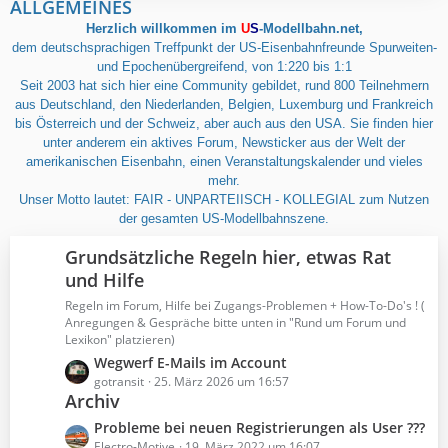
ALLGEMEINES
Herzlich willkommen im
U
S
-Modellbahn.net,
dem deutschsprachigen Treffpunkt der US-Eisenbahnfreunde Spurweiten-
und Epochenübergreifend, von 1:220 bis 1:1
Seit 2003 hat sich hier eine Community gebildet, rund 800 Teilnehmern
aus Deutschland, den Niederlanden, Belgien, Luxemburg und Frankreich
bis Österreich und der Schweiz, aber auch aus den USA. Sie finden hier
unter anderem ein aktives Forum, Newsticker aus der Welt der
amerikanischen Eisenbahn, einen Veranstaltungskalender und vieles
mehr.
Unser Motto lautet: FAIR - UNPARTEIISCH - KOLLEGIAL zum Nutzen
der gesamten US-Modellbahnszene.
Grundsätzliche Regeln hier, etwas Rat
und Hilfe
Regeln im Forum, Hilfe bei Zugangs-Problemen + How-To-Do's ! (
Anregungen & Gespräche bitte unten in "Rund um Forum und
Lexikon" platzieren)
L
Wegwerf E-Mails im Account
e
gotransit
25. März 2026 um 16:57
Archiv
t
z
L
Probleme bei neuen Registrierungen als User ???
t
e
Electro-Motive
19. März 2022 um 16:07