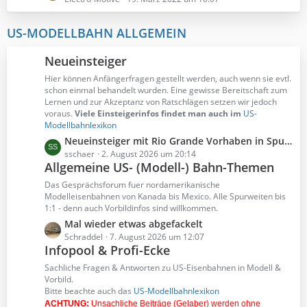
e
t
B
z
US-MODELLBAHN ALLGEMEIN
e
t
i
e
Neueinsteiger
t
B
r
Hier können Anfängerfragen gestellt werden, auch wenn sie evtl.
e
schon einmal behandelt wurden. Eine gewisse Bereitschaft zum
ä
i
Lernen und zur Akzeptanz von Ratschlägen setzen wir jedoch
g
t
voraus.
Viele Einsteigerinfos findet man auch im
US-
e
r
Modellbahnlexikon
ä
L
Neueinsteiger mit Rio Grande Vorhaben in Spur N
g
e
sschaer
2. August 2026 um 20:14
e
Allgemeine US- (Modell-) Bahn-Themen
t
z
Das Gesprächsforum fuer nordamerikanische
t
Modelleisenbahnen von Kanada bis Mexico. Alle Spurweiten bis
1:1 - denn auch Vorbildinfos sind willkommen.
e
B
L
Mal wieder etwas abgefackelt
e
e
Schraddel
7. August 2026 um 12:07
Infopool & Profi-Ecke
i
t
t
z
Sachliche Fragen & Antworten zu US-Eisenbahnen in Modell &
r
t
Vorbild.
ä
Bitte beachte auch das
US-Modellbahnlexikon
e
g
ACHTUNG:
Unsachliche Beiträge (Gelaber) werden ohne
B