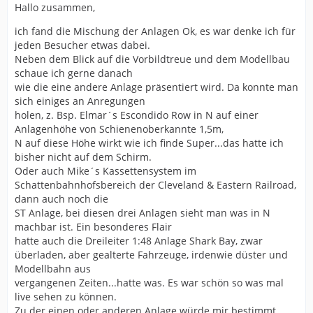
Hallo zusammen,
ich fand die Mischung der Anlagen Ok, es war denke ich für
jeden Besucher etwas dabei.
Neben dem Blick auf die Vorbildtreue und dem Modellbau
schaue ich gerne danach
wie die eine andere Anlage präsentiert wird. Da konnte man
sich einiges an Anregungen
holen, z. Bsp. Elmar´s Escondido Row in N auf einer
Anlagenhöhe von Schienenoberkannte 1,5m,
N auf diese Höhe wirkt wie ich finde Super...das hatte ich
bisher nicht auf dem Schirm.
Oder auch Mike´s Kassettensystem im
Schattenbahnhofsbereich der Cleveland & Eastern Railroad,
dann auch noch die
ST Anlage, bei diesen drei Anlagen sieht man was in N
machbar ist. Ein besonderes Flair
hatte auch die Dreileiter 1:48 Anlage Shark Bay, zwar
überladen, aber gealterte Fahrzeuge, irdenwie düster und
Modellbahn aus
vergangenen Zeiten...hatte was. Es war schön so was mal
live sehen zu können.
Zu der einen oder anderen Anlage würde mir bestimmt